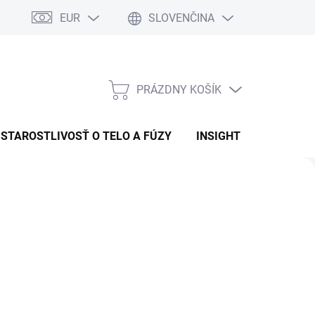
EUR
SLOVENČINA
PRÁZDNY KOŠÍK
NÁKUPNÝ
KOŠÍK
STAROSTLIVOSŤ O TELO A FÚZY
INSIGHT
OBCHOD
Nasledujúce