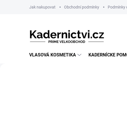
Prejsť
Jak nakupovat
Obchodní podmínky
Podmínky 
na
obsah
VLASOVÁ KOSMETIKA
KADERNÍCKE PO
Predchádzajúce