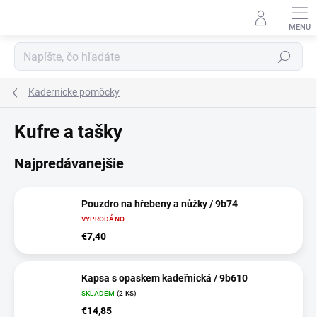
Prejsť
na
obsah
Hľadať
Kadernícke pomôcky
Kufre a tašky
Najpredávanejšie
Pouzdro na hřebeny a nůžky / 9b74
VYPRODÁNO
€7,40
Kapsa s opaskem kadeřnická / 9b610
SKLADEM
(2 KS)
€14,85