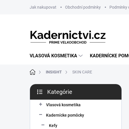
Prejsť
Jak nakupovat
Obchodní podmínky
Podmínky 
na
obsah
VLASOVÁ KOSMETIKA
KADERNÍCKE PO
Domov
INSIGHT
SKIN CARE
B
Kategórie
o
Preskočiť
č
kategórie
n
Vlasová kosmetika
ý
Kadernícke pomôcky
p
a
Kefy