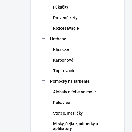
n
Fúkačky
e
l
Drevené kefy
Rozčesávacie
Hrebene
Klasické
Karbonové
Tupírovacie
Pomôcky na farbenie
Alobaly a fólie na melír
Rukavice
Štetce, metličky
Misky, šejkre, odmerky a
aplikátory