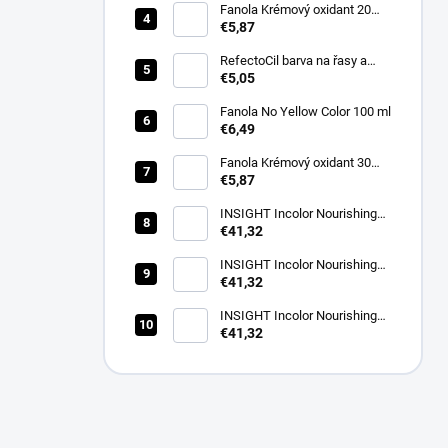
Fanola Krémový oxidant 20
VOL(6%)1000ml
€5,87
RefectoCil barva na řasy a
obočí 3.1 světle hnědá 15 ml
€5,05
Fanola No Yellow Color 100 ml
€6,49
Fanola Krémový oxidant 30
VOL (9%) 1000ml
€5,87
INSIGHT Incolor Nourishing
Color Activator 40 vol. (12%)
€41,32
900 ml
INSIGHT Incolor Nourishing
Color Activator 30 vol. (9%)
€41,32
900 ml
INSIGHT Incolor Nourishing
Color Activator 20 vol. (6%)
€41,32
900 ml