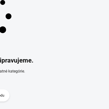
ripravujeme.
atné kategórie.
odu