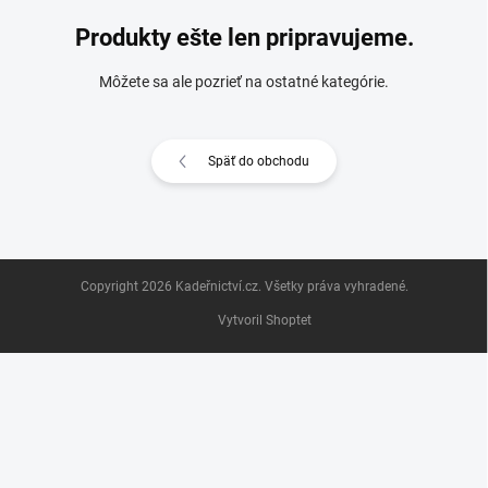
Produkty ešte len pripravujeme.
Môžete sa ale pozrieť na ostatné kategórie.
Späť do obchodu
Z
Copyright 2026
Kadeřnictví.cz
. Všetky práva vyhradené.
á
p
Vytvoril Shoptet
ä
t
i
e