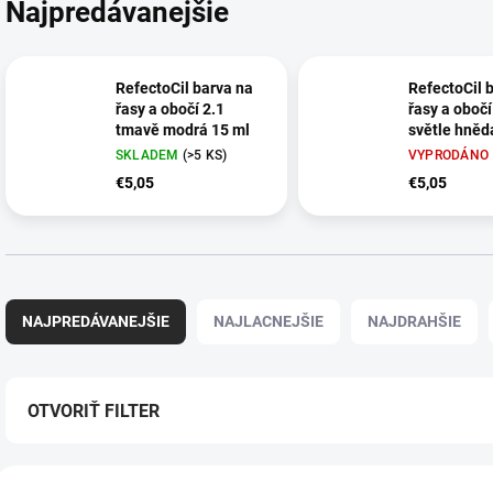
Najpredávanejšie
RefectoCil barva na
RefectoCil 
řasy a obočí 2.1
řasy a obočí
tmavě modrá 15 ml
světle hněd
SKLADEM
(>5 KS)
VYPRODÁNO
€5,05
€5,05
R
a
NAJPREDÁVANEJŠIE
NAJLACNEJŠIE
NAJDRAHŠIE
d
e
n
i
OTVORIŤ FILTER
e
p
V
r