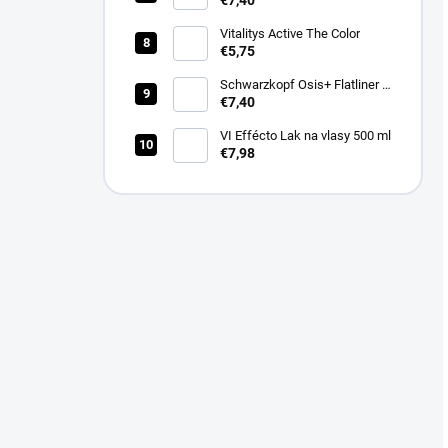
€7,40
na vlasy 100ml
Vitalitys Active The Color
€5,75
Schwarzkopf Osis+ Flatliner –
silně fixační sérum pro žehlení
€7,40
vlasů 200 ml
VI Effécto Lak na vlasy 500 ml
€7,98