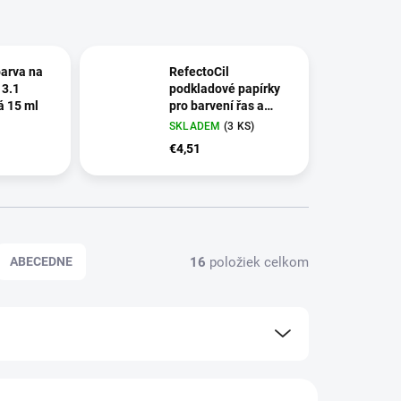
barva na
RefectoCil
 3.1
podkladové papírky
á 15 ml
pro barvení řas a
obočí 96 ks
SKLADEM
(3 KS)
€4,51
16
položiek celkom
ABECEDNE