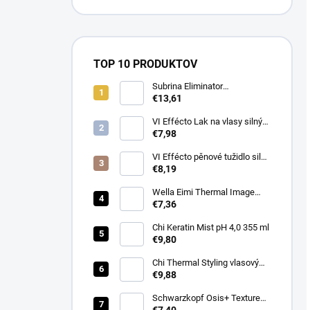
TOP 10 PRODUKTOV
Subrina Eliminator
odstraňovač barvy 2 x 100 ml
€13,61
VI Effécto Lak na vlasy silný
500 ml
€7,98
VI Effécto pěnové tužidlo silné
250 ml
€8,19
Wella Eimi Thermal Image
150 ml
€7,36
Chi Keratin Mist pH 4,0 355 ml
€9,80
Chi Thermal Styling vlasový
sprej pro lesk Shine Infusion
€9,88
150 g
Schwarzkopf Osis+ Texture
Thrill stylingová vláknitá guma