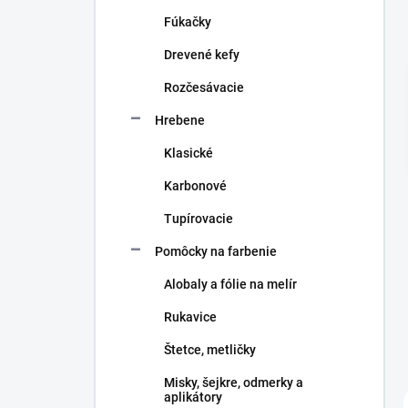
n
Fúkačky
e
l
Drevené kefy
Rozčesávacie
Hrebene
Klasické
Karbonové
Tupírovacie
Pomôcky na farbenie
Alobaly a fólie na melír
Rukavice
Štetce, metličky
Misky, šejkre, odmerky a
aplikátory