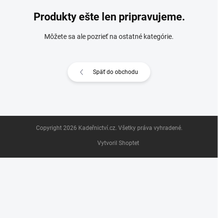
Produkty ešte len pripravujeme.
Môžete sa ale pozrieť na ostatné kategórie.
Späť do obchodu
Z
Copyright 2026
Kadeřnictví.cz
. Všetky práva vyhradené.
á
p
Vytvoril Shoptet
ä
t
i
e