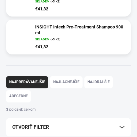
SKLADEM
(>5 KS)
€41,32
INSIGHT Intech Pre-Treatment Shampoo 900
ml
SKLADEM
(>5 KS)
€41,32
R
a
NAJPREDÁVANEJŠIE
NAJLACNEJŠIE
NAJDRAHŠIE
d
e
ABECEDNE
n
i
3
položiek celkom
e
p
OTVORIŤ FILTER
r
o