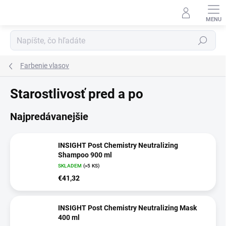
Prejsť
na
obsah
Hľadať
Farbenie vlasov
Starostlivosť pred a po
Najpredávanejšie
INSIGHT Post Chemistry Neutralizing
Shampoo 900 ml
SKLADEM
(>5 KS)
€41,32
INSIGHT Post Chemistry Neutralizing Mask
400 ml