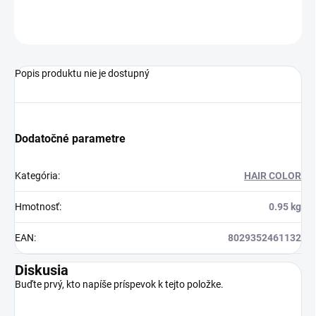
OPÝTAŤ SA
STRÁŽIŤ
Popis produktu nie je dostupný
Dodatočné parametre
Kategória
:
HAIR COLOR
Hmotnosť
:
0.95 kg
EAN
:
8029352461132
Diskusia
Buďte prvý, kto napíše príspevok k tejto položke.