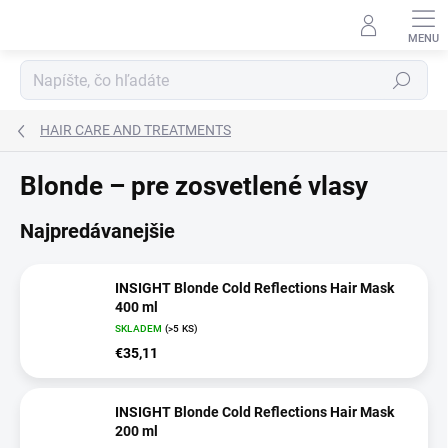
Prejsť
na
obsah
Hľadať
HAIR CARE AND TREATMENTS
Blonde – pre zosvetlené vlasy
Najpredávanejšie
INSIGHT Blonde Cold Reflections Hair Mask
400 ml
SKLADEM
(>5 KS)
€35,11
INSIGHT Blonde Cold Reflections Hair Mask
200 ml