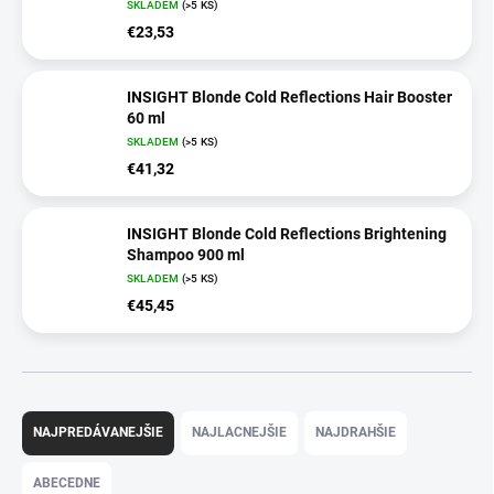
SKLADEM
(>5 KS)
€23,53
INSIGHT Blonde Cold Reflections Hair Booster
60 ml
SKLADEM
(>5 KS)
€41,32
INSIGHT Blonde Cold Reflections Brightening
Shampoo 900 ml
SKLADEM
(>5 KS)
€45,45
R
a
NAJPREDÁVANEJŠIE
NAJLACNEJŠIE
NAJDRAHŠIE
d
e
ABECEDNE