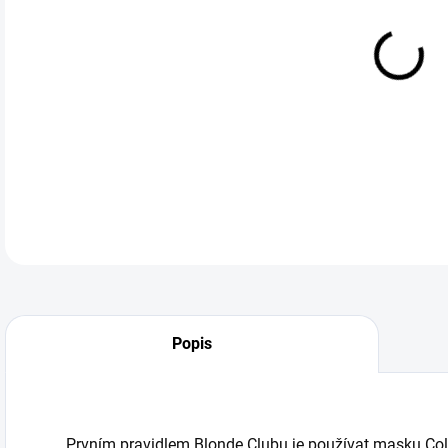
DO:
12.
mas
DETA
Popis
Prvním pravidlem Blonde Clubu je používat masku Col