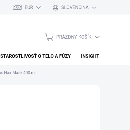
EUR
SLOVENČINA
PRÁZDNY KOŠÍK
NÁKUPNÝ
KOŠÍK
STAROSTLIVOSŤ O TELO A FÚZY
INSIGHT
OBCHOD
ns Hair Mask 400 ml
:
INSIGHT
5,11
otková
LADEM
(>5 KS)
:
EME DORUČIŤ