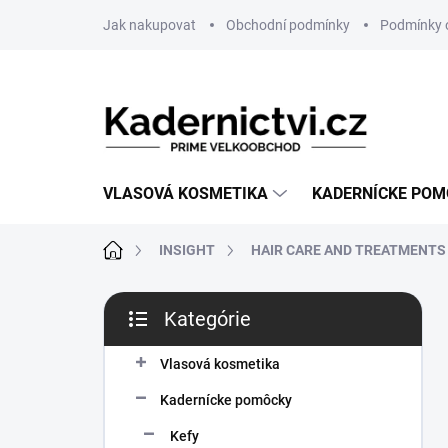
Prejsť
Jak nakupovat
Obchodní podmínky
Podmínky 
na
obsah
VLASOVÁ KOSMETIKA
KADERNÍCKE PO
Domov
INSIGHT
HAIR CARE AND TREATMENTS
B
Kategórie
o
Preskočiť
č
kategórie
n
Vlasová kosmetika
ý
Kadernícke pomôcky
p
a
Kefy