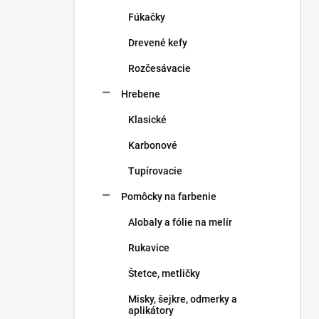
n
Fúkačky
e
l
Drevené kefy
Rozčesávacie
Hrebene
Klasické
Karbonové
Tupírovacie
Pomôcky na farbenie
Alobaly a fólie na melír
Rukavice
Štetce, metličky
Misky, šejkre, odmerky a
aplikátory