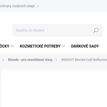
ochrany osobních údajů
Hľadať
MÔCKY
KOZMETICKÉ POTREBY
DÁRKOVÉ SADY
Blonde - pro zesvětlené vlasy
INSIGHT Blonde Cold Reflectio
Neohodnotené
Podrobnosti hodnotenia
ZNAČKA
€3
Jedn
SK
cena
MÔŽ