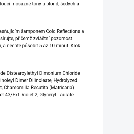
oucí mosazné tóny u blond, šedých a
zjasňujícím šamponem Cold Reflections a
sírujte, přičemž zvláštní pozornost
 a nechte působit 5 až 10 minut. Krok
ide Distearoylethyl Dimonium Chloride
linoleyl Dimer Dilinoleate, Hydrolyzed
ct, Chamomilla Recutita (Matricaria)
et 43/Ext. Violet 2, Glyceryl Laurate