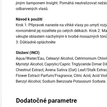
jiným šamponem Insight. Pomáhá neutralizovat nežád
odbarvených vlasů.
Návod k použití
Krok 1: Přípravek naneste na vlhké vlasy po umytí ro
rovnoměrně jej rozetřete po celých délkách. Krok 2: Ma
věnujte oblastem náchylným k tvorbě mosazných tónů,
3: Důkladně opláchněte
Složení (INCI)
Aqua/Water/Eau, Cetearyl Alcohol, Cetrimonium Chlor
Myristyl Alcohol, Caprylic/Capric Triglyceride Dimer Di
Chestnut Extract, Avena Sativa (Oat) Leaf/Stalk Extra
Flower Extract Parfum/Fragrance, Citric Acid, Acid Viol
Benzyl Alcohol, Sodium Benzoate Potassium Sorbate.
Dodatočné parametre