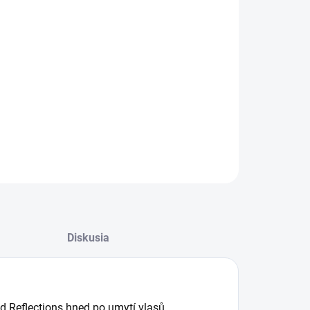
08.2026
−
+
Pridať do košíka
ka na vlasy pro zvýraznění studených odlesků
ILNÉ INFORMÁCIE
OPÝTAŤ SA
STRÁŽIŤ
Diskusia
d Reflections hned po umytí vlasů