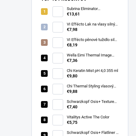
Subrina Eliminator
odstraňovač barvy 2 x 100 ml
€13,61
VI Effécto Lak na vlasy silný
500 ml
€7,98
VI Effécto pěnové tužidlo silné
250 ml
€8,19
Wella Eimi Thermal Image
150 ml
€7,36
Chi Keratin Mist pH 4,0 355 ml
€9,80
Chi Thermal Styling vlasový
sprej pro lesk Shine Infusion
€9,88
150 g
Schwarzkopf Osis+ Texture
Thrill stylingová vláknitá guma
€7,40
na vlasy 100ml
Vitalitys Active The Color
€5,75
Schwarzkopf Osis+ Flatliner –