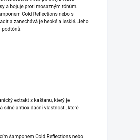
asy a bojuje proti mosazným tónům.
šamponem Cold Reflections nebo s
dit a zanechává je hebké a lesklé. Jeho
h podtónů.
ický extrakt z kaštanu, který je
silné antioxidační vlastnosti, které
ujícím šamponem Cold Reflections nebo