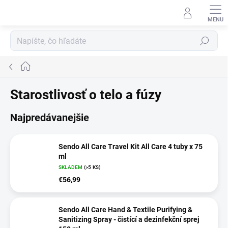
Prejsť
na
obsah
Hľadať
Domov
Starostlivosť o telo a fúzy
Najpredávanejšie
Sendo All Care Travel Kit All Care 4 tuby x 75
ml
SKLADEM
(>5 KS)
€56,99
Sendo All Care Hand & Textile Purifying &
Sanitizing Spray - čistící a dezinfekční sprej