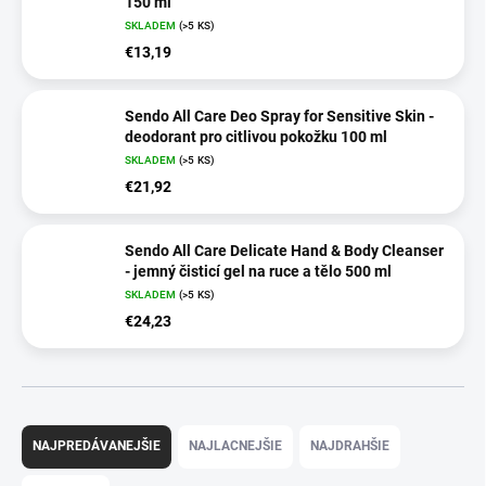
150 ml
SKLADEM
(>5 KS)
€13,19
Sendo All Care Deo Spray for Sensitive Skin -
deodorant pro citlivou pokožku 100 ml
SKLADEM
(>5 KS)
€21,92
Sendo All Care Delicate Hand & Body Cleanser
- jemný čisticí gel na ruce a tělo 500 ml
SKLADEM
(>5 KS)
€24,23
R
a
NAJPREDÁVANEJŠIE
NAJLACNEJŠIE
NAJDRAHŠIE
d