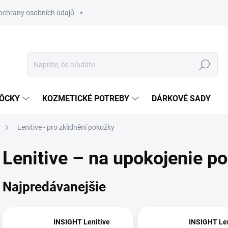
ochrany osobních údajů
Hľadať
MÔCKY
KOZMETICKÉ POTREBY
DÁRKOVÉ SADY
Lenitive - pro zklidnění pokožky
Lenitive – na upokojenie p
Najpredávanejšie
INSIGHT Lenitive
INSIGHT Len