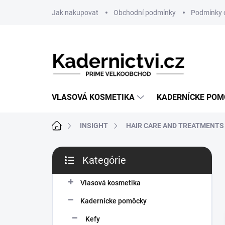
Prejsť
Jak nakupovat
Obchodní podmínky
Podmínky 
na
obsah
VLASOVÁ KOSMETIKA
KADERNÍCKE PO
Domov
INSIGHT
HAIR CARE AND TREATMENTS
B
Kategórie
o
Preskočiť
č
kategórie
n
Vlasová kosmetika
ý
Kadernícke pomôcky
p
a
Kefy