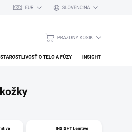
EUR
SLOVENČINA
PRÁZDNY KOŠÍK
NÁKUPNÝ
KOŠÍK
STAROSTLIVOSŤ O TELO A FÚZY
INSIGHT
OBCHOD
okožky
itive
INSIGHT Lenitive