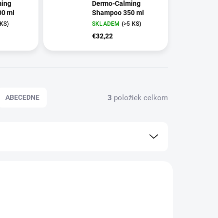
ing
Dermo-Calming
0 ml
Shampoo 350 ml
 KS)
SKLADEM
(>5 KS)
€32,22
3
položiek celkom
ABECEDNE