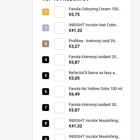
Fanola Colouring Cream 100
ml
€5,75
INSIGHT Incolor Hair Color
100ml
€41,32
Profiline - krémový oxid 3%
€3,27
Fanola Krémový oxidant 20
VOL(6%)1000ml
€5,87
RefectoCil barva na řasy a
obočí 3.1 světle hnědá 15 ml
€5,05
Fanola No Yellow Color 100 ml
€6,49
Fanola Krémový oxidant 30
VOL (9%) 1000ml
€5,87
INSIGHT Incolor Nourishing
Color Activator 40 vol. (12%)
€41,32
900 ml
INSIGHT Incolor Nourishing