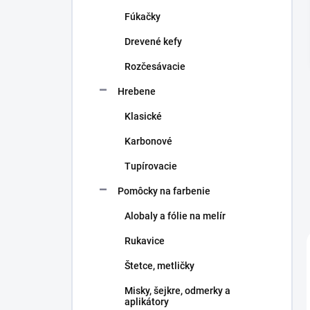
n
Fúkačky
e
l
Drevené kefy
Rozčesávacie
Hrebene
Klasické
Karbonové
Tupírovacie
Pomôcky na farbenie
Alobaly a fólie na melír
Rukavice
Štetce, metličky
Misky, šejkre, odmerky a
aplikátory