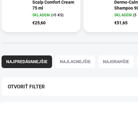
Scalp Comfort Cream
Dermo-Calm
75 ml
Shampoo 90
SKLADEM
(>5 KS)
SKLADEM
(5
€25,60
€51,65
R
a
NAJPREDÁVANEJŠIE
NAJLACNEJŠIE
NAJDRAHŠIE
d
e
n
i
OTVORIŤ FILTER
e
p
V
r
ý
o
p
d
i
u
s
k