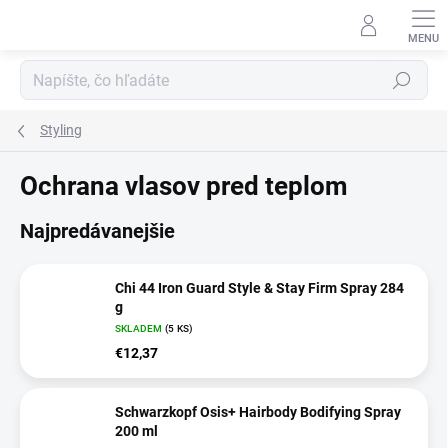
Prejsť
na
obsah
Hľadať
Styling
Ochrana vlasov pred teplom
Najpredávanejšie
Chi 44 Iron Guard Style & Stay Firm Spray 284
g
SKLADEM
(5 KS)
€12,37
Schwarzkopf Osis+ Hairbody Bodifying Spray
200 ml