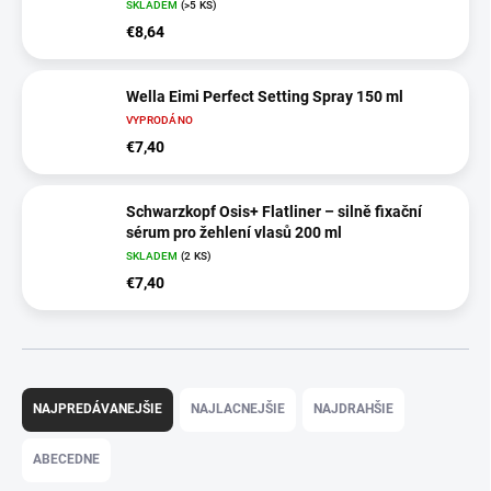
SKLADEM
(>5 KS)
€8,64
Wella Eimi Perfect Setting Spray 150 ml
VYPRODÁNO
€7,40
Schwarzkopf Osis+ Flatliner – silně fixační
sérum pro žehlení vlasů 200 ml
SKLADEM
(2 KS)
€7,40
R
a
NAJPREDÁVANEJŠIE
NAJLACNEJŠIE
NAJDRAHŠIE
d
e
ABECEDNE
n