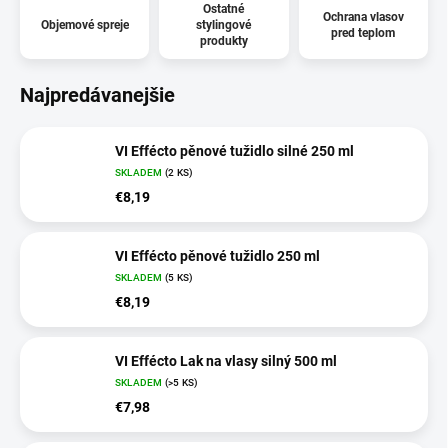
Ostatné
Ochrana vlasov
Objemové spreje
stylingové
pred teplom
produkty
Najpredávanejšie
VI Effécto pěnové tužidlo silné 250 ml
SKLADEM
(2 KS)
€8,19
VI Effécto pěnové tužidlo 250 ml
SKLADEM
(5 KS)
€8,19
VI Effécto Lak na vlasy silný 500 ml
SKLADEM
(>5 KS)
€7,98