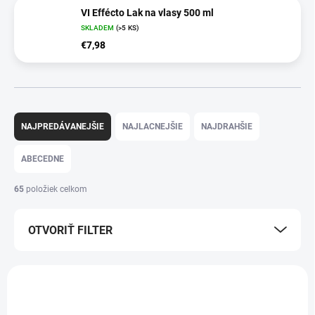
VI Effécto Lak na vlasy 500 ml
SKLADEM
(>5 KS)
€7,98
R
a
NAJPREDÁVANEJŠIE
NAJLACNEJŠIE
NAJDRAHŠIE
d
e
ABECEDNE
n
i
65
položiek celkom
e
p
OTVORIŤ FILTER
r
o
d
V
u
ý
NOVINKA
NOVINKA
k
p
t