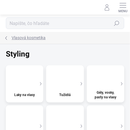
Prejsť
na
obsah
Hľadať
Vlasová kosmetika
Styling
Gély, vosky,
Laky na vlasy
Tužidlá
pasty na vlasy