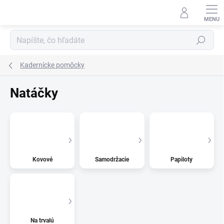
Prejsť
na
obsah
Hľadať
Kadernícke pomôcky
Natáčky
Kovové
Samodržacie
Papiloty
Na trvalú