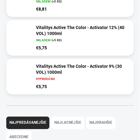
SKLADEM
(>5 KS)
€8,81
Vitalitys Active The Color - Activator 12% (40
VOL) 1000ml
SKLADEM
(>5 KS)
€5,75
Vitalitys Active The Color - Activator 9% (30
VOL) 1000ml
VYPRODÁNO
€5,75
R
a
NAJPREDÁVANEJŠIE
NAJLACNEJŠIE
NAJDRAHŠIE
d
e
ABECEDNE