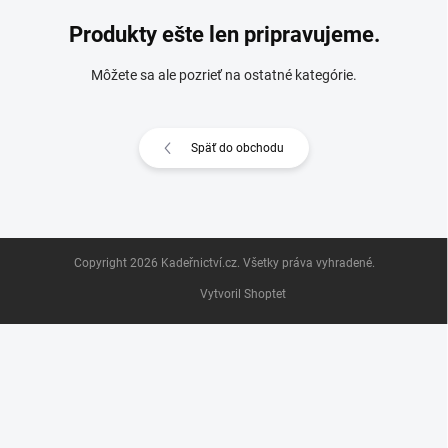
Produkty ešte len pripravujeme.
Môžete sa ale pozrieť na ostatné kategórie.
Späť do obchodu
Z
Copyright 2026
Kadeřnictví.cz
. Všetky práva vyhradené.
á
p
Vytvoril Shoptet
ä
t
i
e