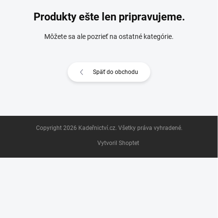
Produkty ešte len pripravujeme.
Môžete sa ale pozrieť na ostatné kategórie.
Späť do obchodu
Z
Copyright 2026
Kadeřnictví.cz
. Všetky práva vyhradené.
á
p
Vytvoril Shoptet
ä
t
i
e