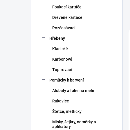
n
Foukací kartáče
í
p
Dřevěné kartáče
a
n
Rozčesávací
e
Hřebeny
l
Klasické
Karbonové
Tupírovací
Pomůcky k barvení
Alobaly a folie na melír
Rukavice
Štětce, metličky
Misky, šejkry, odměrky a
aplikátory