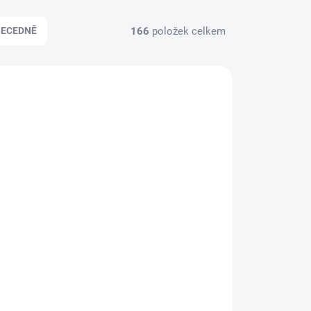
166
položek celkem
BECEDNĚ
DÁNO
VYPRODÁNO
Sada INSIGHT DAILY
USE šampon 350 ml +
kondicionér 350 ml +
l +
maska 200 ml
1 407 Kč
dárkový box