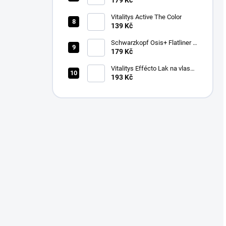
179 Kč
na vlasy 100ml
Vitalitys Active The Color
139 Kč
Schwarzkopf Osis+ Flatliner –
silně fixační sérum pro žehlení
179 Kč
vlasů 200 ml
Vitalitys Effécto Lak na vlasy
500 ml
193 Kč