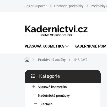
Přejít
Jak nakupovat
Obchodní podmínky
Podmínky 
na
obsah
VLASOVÁ KOSMETIKA
KADEŘNICKÉ PO
Domů
Prodávané značky
INSIGHT
P
Kategorie
o
Přeskočit
s
kategorie
t
Vlasová kosmetika
r
Kadeřnické pomůcky
a
n
Kartáče