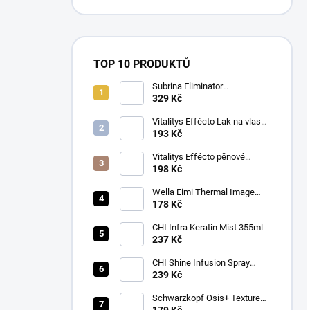
TOP 10 PRODUKTŮ
Subrina Eliminator
odstraňovač barvy 2 x 100 ml
329 Kč
Vitalitys Effécto Lak na vlasy
silný 500 ml
193 Kč
Vitalitys Effécto pěnové
tužidlo silné 250 ml
198 Kč
Wella Eimi Thermal Image
150 ml
178 Kč
CHI Infra Keratin Mist 355ml
237 Kč
CHI Shine Infusion Spray
150g
239 Kč
Schwarzkopf Osis+ Texture
Thrill stylingová vláknitá guma