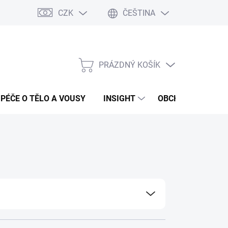
CZK
ČEŠTINA
PRÁZDNÝ KOŠÍK
NÁKUPNÍ
KOŠÍK
PÉČE O TĚLO A VOUSY
INSIGHT
OBCHODNÍ PODMÍ