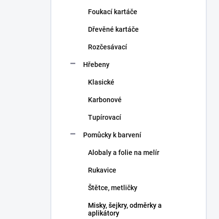
n
Foukací kartáče
í
p
Dřevěné kartáče
a
n
Rozčesávací
e
Hřebeny
l
Klasické
Karbonové
Tupírovací
Pomůcky k barvení
Alobaly a folie na melír
Rukavice
Štětce, metličky
Misky, šejkry, odměrky a
aplikátory