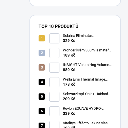
TOP 10 PRODUKTŮ
Subrina Eliminator
odstraňovač barvy 2 x 100 ml
329 Kč
Wonder krém 300ml s mateří
kašičkou
189 Kč
INSIGHT Volumizing Volume
Up Shampoo 900 ml
889 Kč
Wella Eimi Thermal Image
150 ml
178 Kč
Schwarzkopf Osis+ Hairbody
Bodifying Spray 200 ml
209 Kč
Revlon EQUAVE HYDRO-
DETANGLING CONDITIONER
339 Kč
500ml
Vitalitys Effécto Lak na vlasy
silný 500 ml