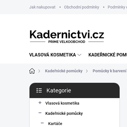
Přejít
Jak nakupovat
Obchodní podmínky
Podmínky 
na
obsah
VLASOVÁ KOSMETIKA
KADEŘNICKÉ PO
Domů
Kadeřnické pomůcky
Pomůcky k barvení
P
Kategorie
o
Přeskočit
s
kategorie
t
Vlasová kosmetika
r
Kadeřnické pomůcky
a
n
Kartáče