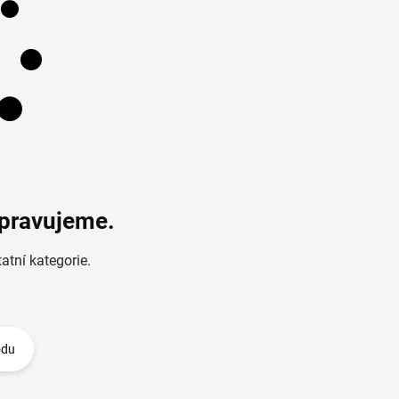
ipravujeme.
atní kategorie.
odu