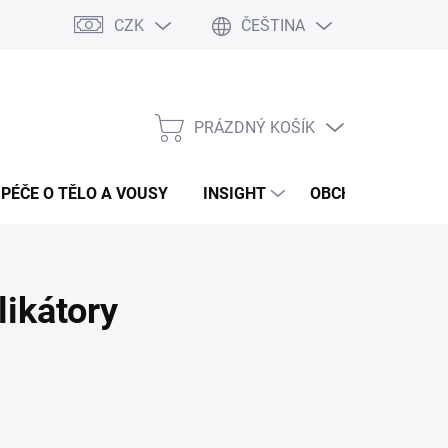
CZK
ČEŠTINA
PRÁZDNÝ KOŠÍK
NÁKUPNÍ
KOŠÍK
PÉČE O TĚLO A VOUSY
INSIGHT
OBCHODNÍ PODMÍ
likátory