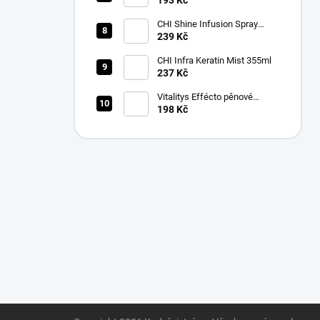
193 Kč
CHI Shine Infusion Spray
150g
239 Kč
CHI Infra Keratin Mist 355ml
237 Kč
Vitalitys Effécto pěnové
tužidlo silné 250 ml
198 Kč
Z