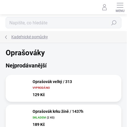
Přejít
na
obsah
Hledat
Kadeřnické pomůcky
Oprašováky
Nejprodávanější
Oprašovák velký / 313
VYPRODÁNO
129 Kč
Oprašovák krku žíně / 1437h
SKLADEM
(2 KS)
189 Kč