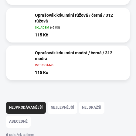
Oprašovák krku mini růžová / černá / 312
růžová
SKLADEM
(>5 KS)
115 Kč
Oprašovák krku mini modrá / černá / 312
modrá
VYPRODÁNO
115 Kč
Ř
a
NEJPRODÁVANĚJŠÍ
NEJLEVNĚJŠÍ
NEJDRAŽŠÍ
z
e
ABECEDNĚ
n
í
6
položek celkem