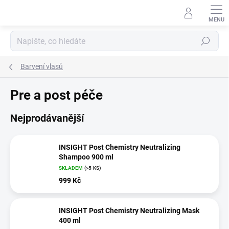
Přejít
na
obsah
Hledat
Barvení vlasů
Pre a post péče
Nejprodávanější
INSIGHT Post Chemistry Neutralizing
Shampoo 900 ml
SKLADEM
(>5 KS)
999 Kč
INSIGHT Post Chemistry Neutralizing Mask
400 ml