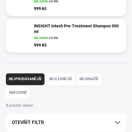
SKLADEM
(>5 KS)
999 Kč
INSIGHT Intech Pre-Treatment Shampoo 900
ml
SKLADEM
(>5 KS)
999 Kč
Ř
a
NEJPRODÁVANĚJŠÍ
NEJLEVNĚJŠÍ
NEJDRAŽŠÍ
z
e
ABECEDNĚ
n
í
3
položek celkem
p
r
OTEVŘÍT FILTR
o
d