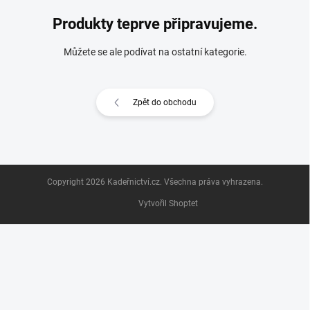
Produkty teprve připravujeme.
Můžete se ale podívat na ostatní kategorie.
Zpět do obchodu
Z
Copyright 2026
Kadeřnictví.cz
. Všechna práva vyhrazena.
á
p
Vytvořil Shoptet
a
t
í