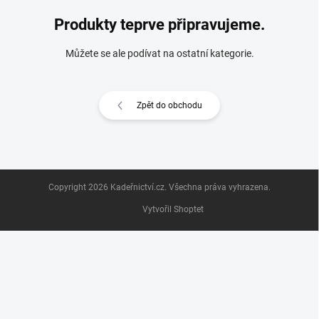
Produkty teprve připravujeme.
Můžete se ale podívat na ostatní kategorie.
Zpět do obchodu
Z
Copyright 2026
Kadeřnictví.cz
. Všechna práva vyhrazena.
á
p
Vytvořil Shoptet
a
t
í