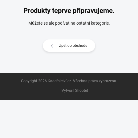
Produkty teprve připravujeme.
Můžete se ale podívat na ostatní kategorie.
Zpět do obchodu
Z
Copyright 2026
Kadeřnictví.cz
. Všechna práva vyhrazena.
á
p
Vytvořil Shoptet
a
t
í