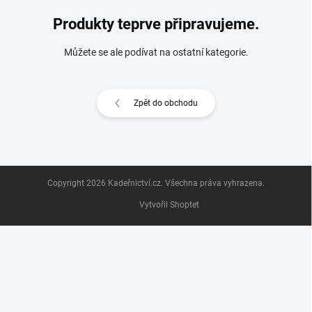
Produkty teprve připravujeme.
Můžete se ale podívat na ostatní kategorie.
Zpět do obchodu
Z
Copyright 2026
Kadeřnictví.cz
. Všechna práva vyhrazena.
á
p
Vytvořil Shoptet
a
t
í