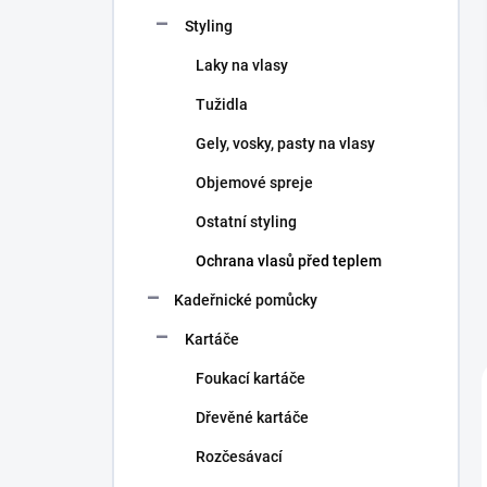
n
Styling
í
p
Laky na vlasy
a
n
Tužidla
e
Gely, vosky, pasty na vlasy
l
Objemové spreje
Ostatní styling
Ochrana vlasů před teplem
Kadeřnické pomůcky
Kartáče
Foukací kartáče
Dřevěné kartáče
Rozčesávací