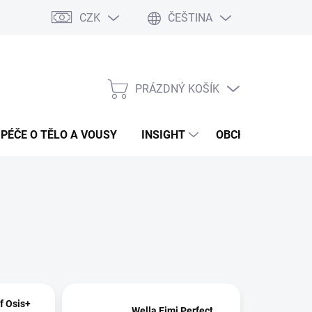
CZK
ČEŠTINA
PRÁZDNÝ KOŠÍK
NÁKUPNÍ
KOŠÍK
PÉČE O TĚLO A VOUSY
INSIGHT
OBCHODNÍ PODMÍ
f Osis+
Wella Eimi Perfect