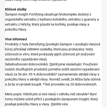
Klíčové složky
Šampon Insight Fortifying obsahuje fytokomplex složený z
organického extraktu z kaštanu koňského, extraktu z guarany a
extraktu z řeřichy, který působí na kořínky, posiluje vlasy a
pokožku hlavy.
Více informací
Produkty z řady Densifying (posilující šampon + posilující vlasová
kúra) přinášejí viditelné výsledky, které jsou prokázány: testy
účinnosti in vitro, které prokázaly jejich účinnost při snižování
sezónního vypadávání vlasů.
Sebehodnocení dobrovolníků: Zjistili jsme následující. Používání
našich zhušťujících produktů pomáhá snížit sezónní vypadávání
vlasů za 56 dní. 95 % dobrovolníků* zaznamenalo silnější vlasy a
pokožku hlavy a silnější vlasy. Rovněž uvedli, že léčba byla účinná
a že by si výrobek koupili. *Test proveden na 20 dobrovolnících.
Meta popis: Všimli jste si více vlasů v odtoku než obvykle? Nyní
tomu můžete učinit přítrž s posilujícím šamponem Insight, který
posiluje pokožku hlavy a vlasy. Zjistěte více.