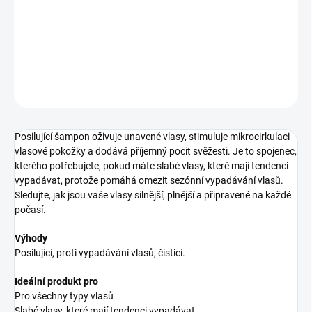
šampon proti padání vlasů
DETAILNÉ INFORMÁCIE
OPÝTAŤ SA
STRÁŽIŤ
Posilující šampon oživuje unavené vlasy, stimuluje mikrocirkulaci
vlasové pokožky a dodává příjemný pocit svěžesti. Je to spojenec,
kterého potřebujete, pokud máte slabé vlasy, které mají tendenci
vypadávat, protože pomáhá omezit sezónní vypadávání vlasů.
Sledujte, jak jsou vaše vlasy silnější, plnější a připravené na každé
počasí.
Výhody
Posilující, proti vypadávání vlasů, čisticí.
Ideální produkt pro
Pro všechny typy vlasů
Slabé vlasy, které mají tendenci vypadávat