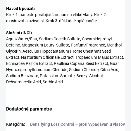
Návod k použití
Krok 1: naneste posilující šampon na vlhké vlasy. Krok 2:
masírovat a užívat si. Krok 3: důkladně opláchněte
Složení (INCI)
Aqua/Water/Eau, Sodium Coceth Sulfate, Cocamidopropyl
Betaine, Magnesium Lauryl Sulfate, Parfum/Fragrance, Menthol,
Glycerin, Aesculus Hippocastanum (Horse Chestnut) Seed
Extract, Nasturtium Officinale Extract, Tropaeolum Majus Extract,
Echinacea Pallida Extract, Paullinia Cupana Seed Extract, Guar
Hydroxypropyltrimonium Chloride, Sodium Chloride, Citric Acid,
Sodium Benzoate, Potassium Sorbate, Benzyl Alcohol,
Dehydroacetic Acid, Sorbic Acid.
Dodatočné parametre
Kategória
:
Densifying Loss Control – proti vypadávaniu vlasov