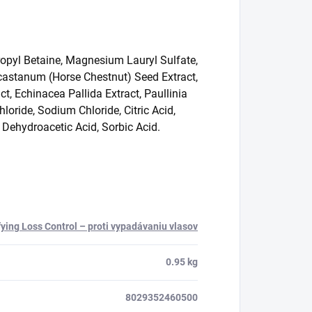
pyl Betaine, Magnesium Lauryl Sulfate,
castanum (Horse Chestnut) Seed Extract,
t, Echinacea Pallida Extract, Paullinia
ride, Sodium Chloride, Citric Acid,
Dehydroacetic Acid, Sorbic Acid.
ying Loss Control – proti vypadávaniu vlasov
0.95 kg
8029352460500