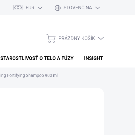
EUR
SLOVENČINA
PRÁZDNY KOŠÍK
NÁKUPNÝ
KOŠÍK
STAROSTLIVOSŤ O TELO A FÚZY
INSIGHT
OBCHOD
ing Fortifying Shampoo 900 ml
:
INSIGHT
5,45
€37,18
otková
LADEM
(>5 KS)