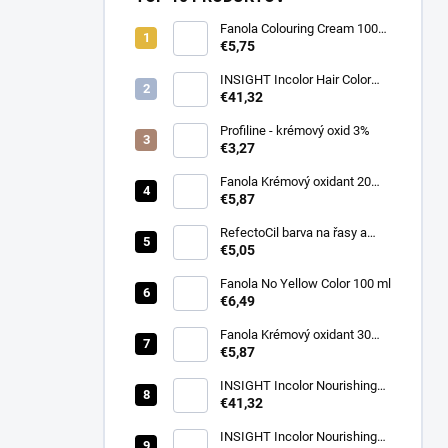
Fanola Colouring Cream 100
ml
€5,75
INSIGHT Incolor Hair Color
100ml
€41,32
Profiline - krémový oxid 3%
€3,27
Fanola Krémový oxidant 20
VOL(6%)1000ml
€5,87
RefectoCil barva na řasy a
obočí 3.1 světle hnědá 15 ml
€5,05
Fanola No Yellow Color 100 ml
€6,49
Fanola Krémový oxidant 30
VOL (9%) 1000ml
€5,87
INSIGHT Incolor Nourishing
Color Activator 40 vol. (12%)
€41,32
900 ml
INSIGHT Incolor Nourishing