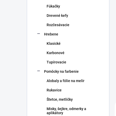
n
Fúkačky
e
l
Drevené kefy
Rozčesávacie
Hrebene
Klasické
Karbonové
Tupírovacie
Pomôcky na farbenie
Alobaly a fólie na melír
Rukavice
Štetce, metličky
Misky, šejkre, odmerky a
aplikátory