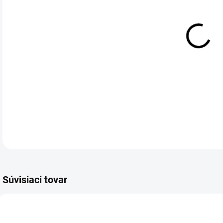
cena
MÔŽ
DO:
11.
šam
DETA
Súvisiaci tovar
AKCE