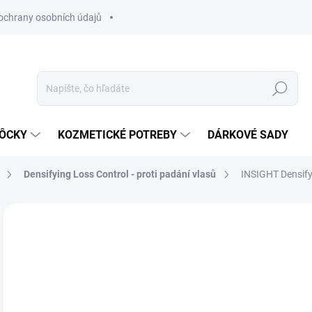
ochrany osobních údajů
Hľadať
MÔCKY
KOZMETICKÉ POTREBY
DÁRKOVÉ SADY
Densifying Loss Control - proti padání vlasů
INSIGHT Densify
Neohodnotené
Podrobnosti hodnotenia
ZNAČKA
€4
Jedn
SK