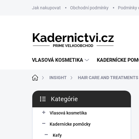
Prejsť
Jak nakupovat
Obchodní podmínky
Podmínky 
na
obsah
VLASOVÁ KOSMETIKA
KADERNÍCKE PO
Domov
INSIGHT
HAIR CARE AND TREATMENTS
B
Kategórie
o
Preskočiť
č
kategórie
n
Vlasová kosmetika
ý
Kadernícke pomôcky
p
a
Kefy