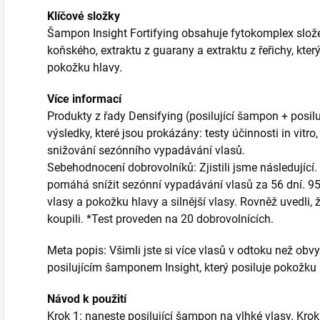
Klíčové složky
Šampon Insight Fortifying obsahuje fytokomplex slož
koňského, extraktu z guarany a extraktu z řeřichy, který
pokožku hlavy.
Více informací
Produkty z řady Densifying (posilující šampon + posiluj
výsledky, které jsou prokázány: testy účinnosti in vitro,
snižování sezónního vypadávání vlasů.
Sebehodnocení dobrovolníků: Zjistili jsme následující
pomáhá snížit sezónní vypadávání vlasů za 56 dní. 9
vlasy a pokožku hlavy a silnější vlasy. Rovněž uvedli, 
koupili. *Test proveden na 20 dobrovolnících.
Meta popis: Všimli jste si více vlasů v odtoku než obvy
posilujícím šamponem Insight, který posiluje pokožku hl
Návod k použití
Krok 1: naneste posilující šampon na vlhké vlasy. Krok 