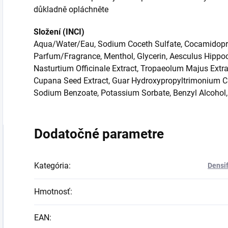
důkladně opláchněte
Složení (INCI)
Aqua/Water/Eau, Sodium Coceth Sulfate, Cocamidopro
Parfum/Fragrance, Menthol, Glycerin, Aesculus Hippo
Nasturtium Officinale Extract, Tropaeolum Majus Extrac
Cupana Seed Extract, Guar Hydroxypropyltrimonium Chlo
Sodium Benzoate, Potassium Sorbate, Benzyl Alcohol, 
Dodatočné parametre
Kategória
:
Densif
Hmotnosť
:
EAN
: