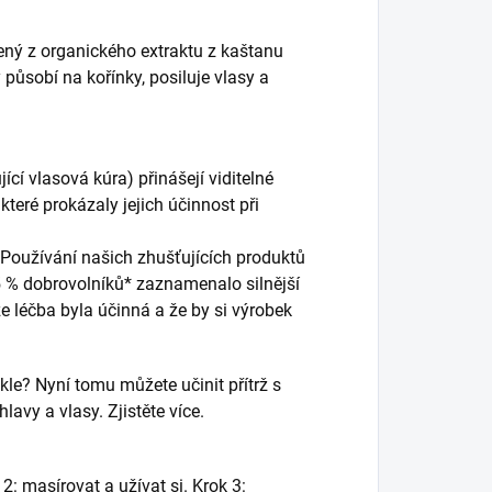
ený z organického extraktu z kaštanu
 působí na kořínky, posiluje vlasy a
ící vlasová kúra) přinášejí viditelné
 které prokázaly jejich účinnost při
. Používání našich zhušťujících produktů
5 % dobrovolníků* zaznamenalo silnější
že léčba byla účinná a že by si výrobek
kle? Nyní tomu můžete učinit přítrž s
avy a vlasy. Zjistěte více.
2: masírovat a užívat si. Krok 3: