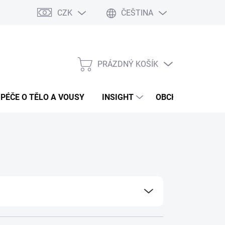
CZK
ČEŠTINA
PRÁZDNÝ KOŠÍK
NÁKUPNÍ
KOŠÍK
PÉČE O TĚLO A VOUSY
INSIGHT
OBCHODNÍ PODMÍ