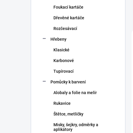
n
Foukací kartáče
í
p
Dřevěné kartáče
a
n
Rozčesávací
e
Hřebeny
l
Klasické
Karbonové
Tupírovací
Pomůcky k barvení
Alobaly a folie na melír
Rukavice
Štětce, metličky
Misky, šejkry, odměrky a
aplikátory