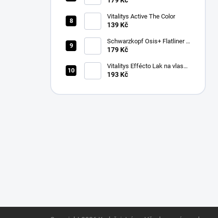
179 Kč
na vlasy 100ml
Vitalitys Active The Color
139 Kč
Schwarzkopf Osis+ Flatliner –
silně fixační sérum pro žehlení
179 Kč
vlasů 200 ml
Vitalitys Effécto Lak na vlasy
500 ml
193 Kč
Z