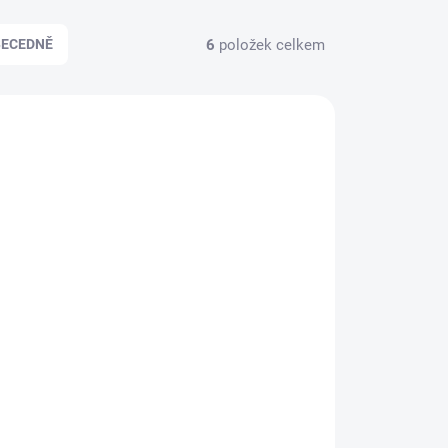
6
položek celkem
BECEDNĚ
DÁNO
SKLADEM
(>5 KS)
OL
COLMIO OXID 20VOL
6% 1000ml
89 Kč
il