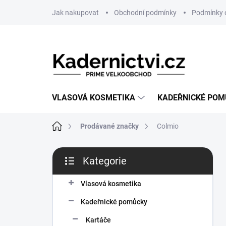
Přejít
Jak nakupovat
Obchodní podmínky
Podmínky 
na
obsah
VLASOVÁ KOSMETIKA
KADEŘNICKÉ PO
Domů
Prodávané značky
Colmio
P
Kategorie
o
Přeskočit
s
kategorie
t
Vlasová kosmetika
r
Kadeřnické pomůcky
a
n
Kartáče