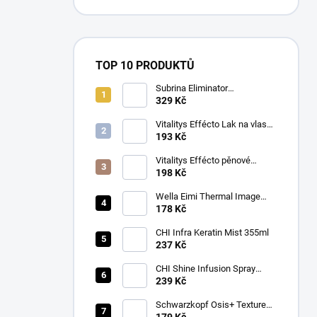
TOP 10 PRODUKTŮ
Subrina Eliminator
odstraňovač barvy 2 x 100 ml
329 Kč
Vitalitys Effécto Lak na vlasy
silný 500 ml
193 Kč
Vitalitys Effécto pěnové
tužidlo silné 250 ml
198 Kč
Wella Eimi Thermal Image
150 ml
178 Kč
CHI Infra Keratin Mist 355ml
237 Kč
CHI Shine Infusion Spray
150g
239 Kč
Schwarzkopf Osis+ Texture
Thrill stylingová vláknitá guma