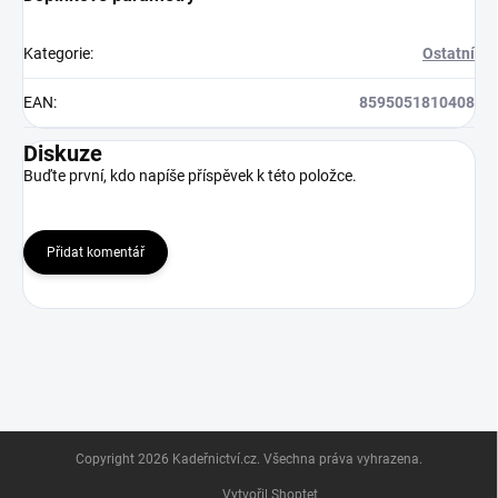
Kategorie
:
Ostatní
EAN
:
8595051810408
Diskuze
Buďte první, kdo napíše příspěvek k této položce.
Přidat komentář
Z
Copyright 2026
Kadeřnictví.cz
. Všechna práva vyhrazena.
á
p
Vytvořil Shoptet