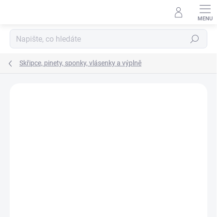
Přejít
na
obsah
Hledat
Skřipce, pinety, sponky, vlásenky a výplně
Neohodnoceno
Podrobnosti hodnocení
ZNAČKA:
DUKO