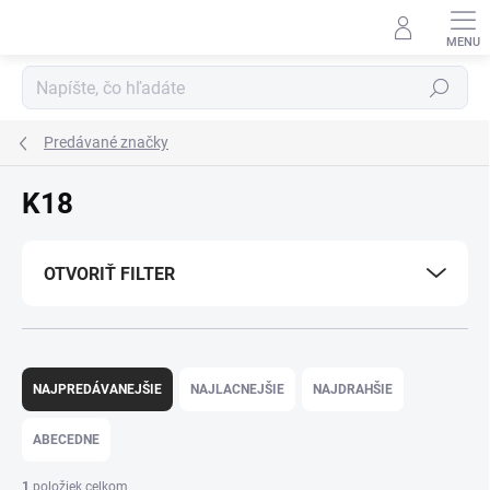
Prejsť
na
obsah
Hľadať
Predávané značky
K18
OTVORIŤ FILTER
R
a
NAJPREDÁVANEJŠIE
NAJLACNEJŠIE
NAJDRAHŠIE
d
e
ABECEDNE
n
i
1
položiek celkom