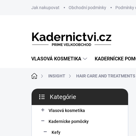
Prejsť
Jak nakupovat
Obchodní podmínky
Podmínky 
na
obsah
VLASOVÁ KOSMETIKA
KADERNÍCKE PO
Domov
INSIGHT
HAIR CARE AND TREATMENTS
B
Kategórie
o
Preskočiť
č
kategórie
n
Vlasová kosmetika
ý
Kadernícke pomôcky
p
a
Kefy