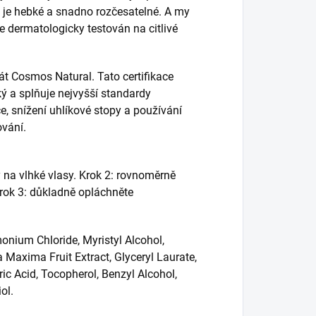
 je hebké a snadno rozčesatelné. A my
je dermatologicky testován na citlivé
kát Cosmos Natural. Tato certifikace
ký a splňuje nejvyšší standardy
ce, snížení uhlíkové stopy a používání
vání.
y na vlhké vlasy. Krok 2: rovnoměrně
 Krok 3: důkladně opláchněte
onium Chloride, Myristyl Alcohol,
a Maxima Fruit Extract, Glyceryl Laurate,
ric Acid, Tocopherol, Benzyl Alcohol,
ol.