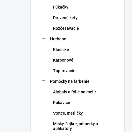
n
Fúkačky
e
l
Drevené kefy
Rozčesávacie
Hrebene
Klasické
Karbonové
Tupírovacie
Pomôcky na farbenie
Alobaly a fólie na melír
Rukavice
Štetce, metličky
Misky, šejkre, odmerky a
aplikátory