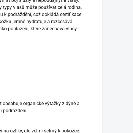
hrát boj s uzly a nepoddajnými vlasy.
y typy vlasů může používat celá rodina,
ou k podráždění, což dokládá certifikace
okožku jemně hydratuje a rozčesává
ako pohlazení, které zanechává vlasy
ht obsahuje organické výtažky z dýně a
jí podráždění.
ý na uzlíky, ale velmi šetrný k pokožce.