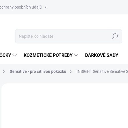
ochrany osobních údajů
Hľadať
MÔCKY
KOZMETICKÉ POTREBY
DÁRKOVÉ SADY
Sensitive - pro citlivou pokožku
INSIGHT Sensitive Sensitive 
Neohodnotené
Podrobnosti hodnotenia
ZNAČKA
€5
Jedn
SK
cena
MÔŽ