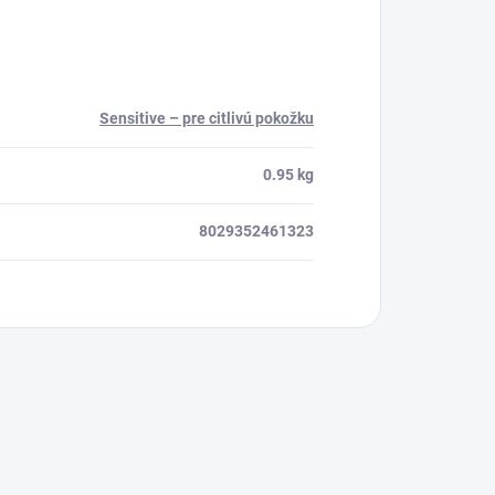
Sensitive – pre citlivú pokožku
0.95 kg
8029352461323