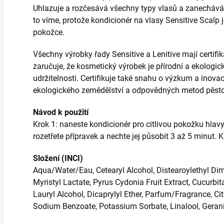
Uhlazuje a rozčesává všechny typy vlasů a zanechává
to víme, protože kondicionér na vlasy Sensitive Scalp 
pokožce.
Všechny výrobky řady Sensitive a Lenitive mají certifi
zaručuje, že kosmetický výrobek je přírodní a ekologic
udržitelnosti. Certifikuje také snahu o výzkum a inova
ekologického zemědělství a odpovědných metod pěsto
Návod k použití
Krok 1: naneste kondicionér pro citlivou pokožku hlav
rozetřete přípravek a nechte jej působit 3 až 5 minut.
Složení (INCI)
Aqua/Water/Eau, Cetearyl Alcohol, Distearoylethyl Dim
Myristyl Lactate, Pyrus Cydonia Fruit Extract, Cucurbit
Lauryl Alcohol, Dicaprylyl Ether, Parfum/Fragrance, Cit
Sodium Benzoate, Potassium Sorbate, Linalool, Gerani