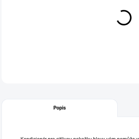
DO:
11.
kond
DETA
Popis