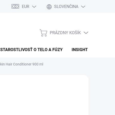
EUR
SLOVENČINA
PRÁZDNY KOŠÍK
NÁKUPNÝ
KOŠÍK
STAROSTLIVOSŤ O TELO A FÚZY
INSIGHT
OBCHOD
Skin Hair Conditioner 900 ml
:
INSIGHT
3,72
otková
LADEM
(>5 KS)
:
EME DORUČIŤ