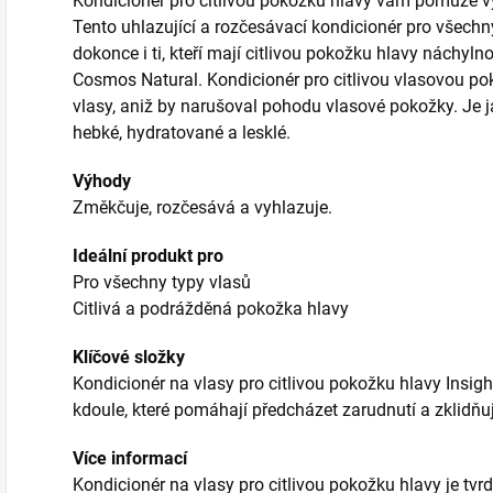
Kondicionér pro citlivou pokožku hlavy vám pomůže vy
Tento uhlazující a rozčesávací kondicionér pro všechn
dokonce i ti, kteří mají citlivou pokožku hlavy náchyln
Cosmos Natural. Kondicionér pro citlivou vlasovou p
vlasy, aniž by narušoval pohodu vlasové pokožky. Je j
hebké, hydratované a lesklé.
Výhody
Změkčuje, rozčesává a vyhlazuje.
Ideální produkt pro
Pro všechny typy vlasů
Citlivá a podrážděná pokožka hlavy
Klíčové složky
Kondicionér na vlasy pro citlivou pokožku hlavy Insig
kdoule, které pomáhají předcházet zarudnutí a zklidňu
Více informací
Kondicionér na vlasy pro citlivou pokožku hlavy je tvrd