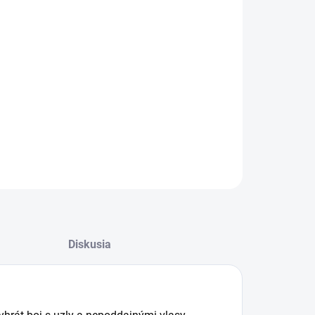
08.2026
−
+
Pridať do košíka
icionér na vlasy s citlivou pokožkou
ILNÉ INFORMÁCIE
OPÝTAŤ SA
STRÁŽIŤ
Diskusia