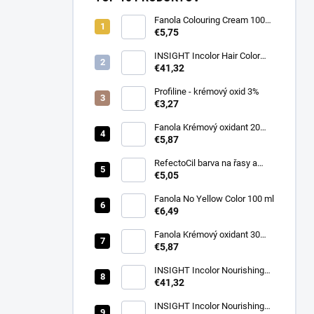
Fanola Colouring Cream 100
ml
€5,75
INSIGHT Incolor Hair Color
100ml
€41,32
Profiline - krémový oxid 3%
€3,27
Fanola Krémový oxidant 20
VOL(6%)1000ml
€5,87
RefectoCil barva na řasy a
obočí 3.1 světle hnědá 15 ml
€5,05
Fanola No Yellow Color 100 ml
€6,49
Fanola Krémový oxidant 30
VOL (9%) 1000ml
€5,87
INSIGHT Incolor Nourishing
Color Activator 40 vol. (12%)
€41,32
900 ml
INSIGHT Incolor Nourishing