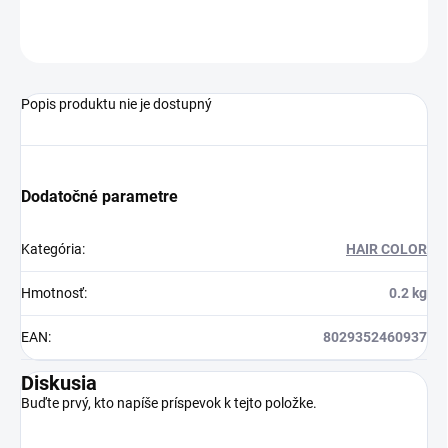
OPÝTAŤ SA
STRÁŽIŤ
Popis produktu nie je dostupný
Dodatočné parametre
Kategória
:
HAIR COLOR
Hmotnosť
:
0.2 kg
EAN
:
8029352460937
Diskusia
Buďte prvý, kto napíše príspevok k tejto položke.