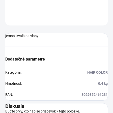
DETAILNÉ INFORMÁCIE
OPÝTAŤ SA
STRÁŽIŤ
jemná trvalá na vlasy
Dodatočné parametre
Kategória
:
HAIR COLOR
Hmotnosť
:
0.4 kg
EAN
:
8029352461231
Diskusia
Buďte prvý, kto napíše príspevok k tejto položke.