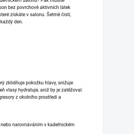
kadeřnickém salonu? Pak musíte
on bez povrchově aktivních látek
eré získáte v salonu. Šetrně čistí,
 každý den.
rý zklidňuje pokožku hlavy, snižuje
 vlasy hydratuje, aniž by je zatěžoval.
gresory z okolního prostředí a
cí nebo narovnáváním v kadeřnickém