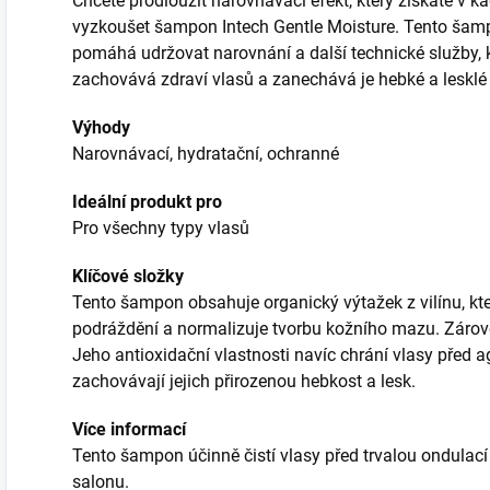
Chcete prodloužit narovnávací efekt, který získáte v 
vyzkoušet šampon Intech Gentle Moisture. Tento šamp
pomáhá udržovat narovnání a další technické služby, kt
zachovává zdraví vlasů a zanechává je hebké a lesklé
Výhody
Narovnávací, hydratační, ochranné
Ideální produkt pro
Pro všechny typy vlasů
Klíčové složky
Tento šampon obsahuje organický výtažek z vilínu, kte
podráždění a normalizuje tvorbu kožního mazu. Zároveň
Jeho antioxidační vlastnosti navíc chrání vlasy před a
zachovávají jejich přirozenou hebkost a lesk.
Více informací
Tento šampon účinně čistí vlasy před trvalou ondula
salonu.