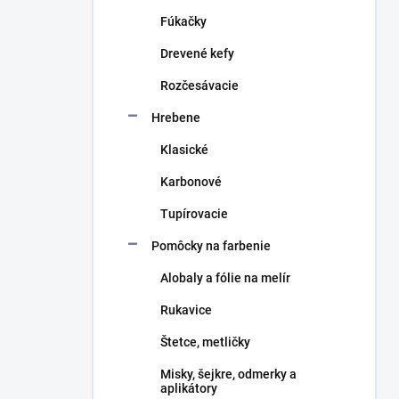
n
Fúkačky
e
l
Drevené kefy
Rozčesávacie
Hrebene
Klasické
Karbonové
Tupírovacie
Pomôcky na farbenie
Alobaly a fólie na melír
Rukavice
Štetce, metličky
Misky, šejkre, odmerky a
aplikátory