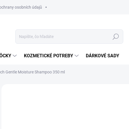
ochrany osobních údajů
Hľadať
MÔCKY
KOZMETICKÉ POTREBY
DÁRKOVÉ SADY
ech Gentle Moisture Shampoo 350 ml
Neohodnotené
Podrobnosti hodnotenia
ZNAČKA
€3
Jedn
SK
cena
MÔŽ