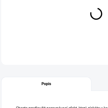
DO:
12.
jem
DETA
Popis