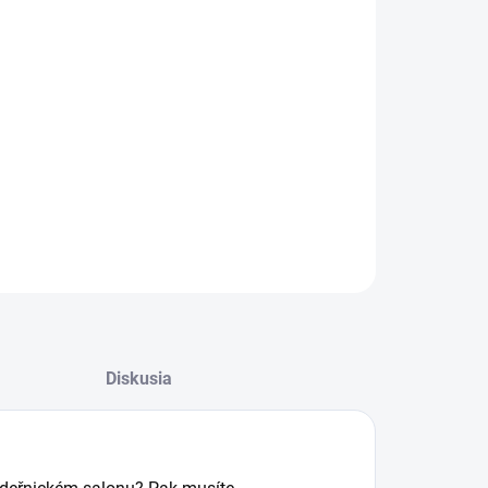
08.2026
−
+
Pridať do košíka
ný zklidňující šampon
ILNÉ INFORMÁCIE
OPÝTAŤ SA
STRÁŽIŤ
Diskusia