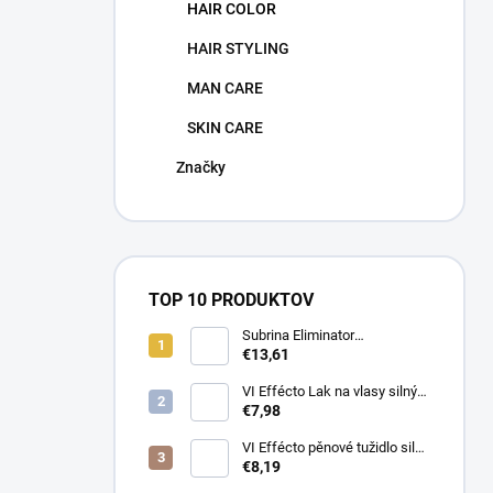
HAIR COLOR
HAIR STYLING
MAN CARE
SKIN CARE
Značky
TOP 10 PRODUKTOV
Subrina Eliminator
odstraňovač barvy 2 x 100 ml
€13,61
VI Effécto Lak na vlasy silný
500 ml
€7,98
VI Effécto pěnové tužidlo silné
250 ml
€8,19