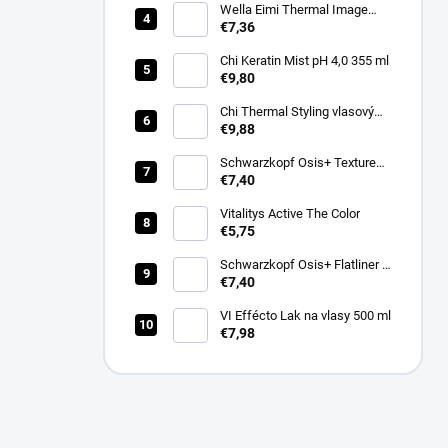
Wella Eimi Thermal Image
150 ml
€7,36
Chi Keratin Mist pH 4,0 355 ml
€9,80
Chi Thermal Styling vlasový
sprej pro lesk Shine Infusion
€9,88
150 g
Schwarzkopf Osis+ Texture
Thrill stylingová vláknitá guma
€7,40
na vlasy 100ml
Vitalitys Active The Color
€5,75
Schwarzkopf Osis+ Flatliner –
silně fixační sérum pro žehlení
€7,40
vlasů 200 ml
VI Effécto Lak na vlasy 500 ml
€7,98