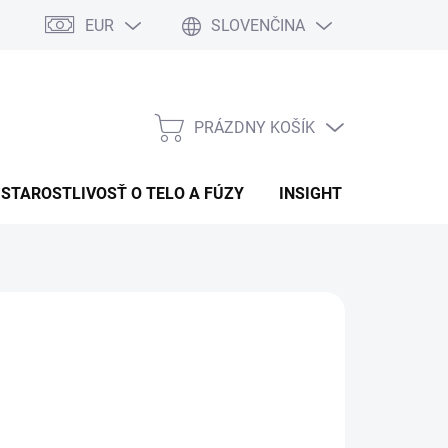
EUR
SLOVENČINA
PRÁZDNY KOŠÍK
NÁKUPNÝ
KOŠÍK
STAROSTLIVOSŤ O TELO A FÚZY
INSIGHT
OBCHOD
:
INSIGHT
5,94
otková
LADEM
(>5 KS)
:
EME DORUČIŤ