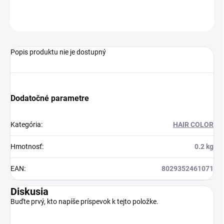
OPÝTAŤ SA
STRÁŽIŤ
Popis produktu nie je dostupný
Dodatočné parametre
Kategória
:
HAIR COLOR
Hmotnosť
:
0.2 kg
EAN
:
8029352461071
Diskusia
Buďte prvý, kto napíše príspevok k tejto položke.