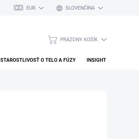
EUR
SLOVENČINA
PRÁZDNY KOŠÍK
NÁKUPNÝ
KOŠÍK
STAROSTLIVOSŤ O TELO A FÚZY
INSIGHT
OBCHOD
:
INSIGHT
1,32
otková
LADEM
(>5 KS)
:
EME DORUČIŤ