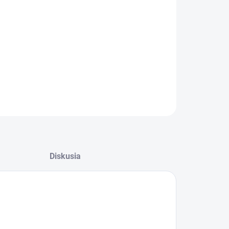
08.2026
−
+
Pridať do košíka
OPÝTAŤ SA
STRÁŽIŤ
Diskusia