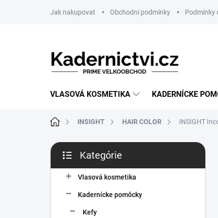
Prejsť
Jak nakupovat
Obchodní podmínky
Podmínky 
na
obsah
VLASOVÁ KOSMETIKA
KADERNÍCKE PO
Domov
INSIGHT
HAIR COLOR
INSIGHT Inco
B
Kategórie
o
Preskočiť
č
kategórie
n
Vlasová kosmetika
ý
Kadernícke pomôcky
p
a
Kefy