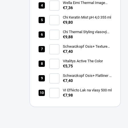
Wella Eimi Thermal Image
150 ml
€7,36
Chi Keratin Mist pH 4,0 355 ml
€9,80
Chi Thermal Styling vlasový
sprej pro lesk Shine Infusion
€9,88
150 g
Schwarzkopf Osis+ Texture
Thrill stylingová vláknitá guma
€7,40
na vlasy 100ml
Vitalitys Active The Color
€5,75
Schwarzkopf Osis+ Flatliner –
silně fixační sérum pro žehlení
€7,40
vlasů 200 ml
VI Effécto Lak na vlasy 500 ml
€7,98