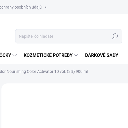
ochrany osobních údajů
Hľadať
MÔCKY
KOZMETICKÉ POTREBY
DÁRKOVÉ SADY
lor Nourishing Color Activator 10 vol. (3%) 900 ml
Neohodnotené
Podrobnosti hodnotenia
ZNAČKA
€4
Jedn
SK
cena
MÔŽ