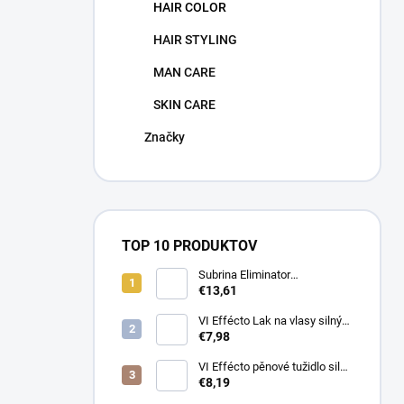
HAIR COLOR
HAIR STYLING
MAN CARE
SKIN CARE
Značky
TOP 10 PRODUKTOV
Subrina Eliminator
odstraňovač barvy 2 x 100 ml
€13,61
VI Effécto Lak na vlasy silný
500 ml
€7,98
VI Effécto pěnové tužidlo silné
250 ml
€8,19