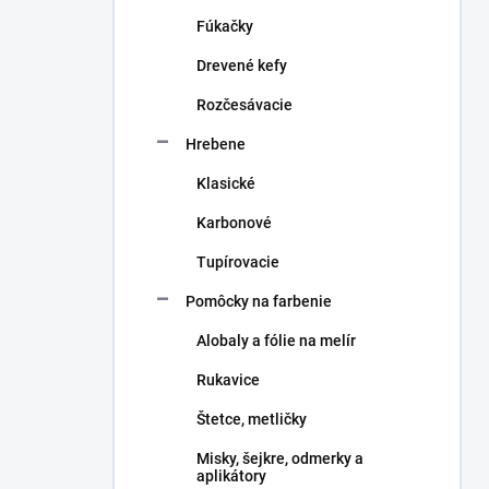
n
Fúkačky
e
l
Drevené kefy
Rozčesávacie
Hrebene
Klasické
Karbonové
Tupírovacie
Pomôcky na farbenie
Alobaly a fólie na melír
Rukavice
Štetce, metličky
Misky, šejkre, odmerky a
aplikátory