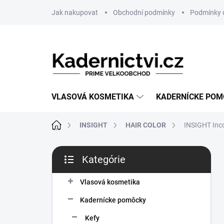
Prejsť
Jak nakupovat
Obchodní podmínky
Podmínky 
na
obsah
VLASOVÁ KOSMETIKA
KADERNÍCKE PO
Domov
INSIGHT
HAIR COLOR
INSIGHT Inco
B
Kategórie
o
Preskočiť
č
kategórie
n
Vlasová kosmetika
ý
Kadernícke pomôcky
p
a
Kefy