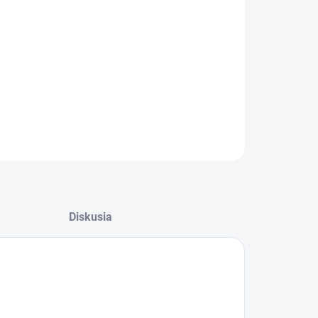
08.2026
−
+
Pridať do košíka
OPÝTAŤ SA
STRÁŽIŤ
Diskusia