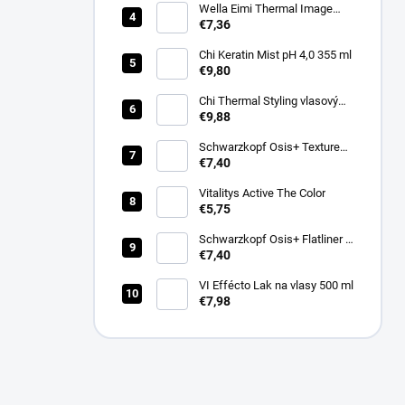
Wella Eimi Thermal Image
150 ml
€7,36
Chi Keratin Mist pH 4,0 355 ml
€9,80
Chi Thermal Styling vlasový
sprej pro lesk Shine Infusion
€9,88
150 g
Schwarzkopf Osis+ Texture
Thrill stylingová vláknitá guma
€7,40
na vlasy 100ml
Vitalitys Active The Color
€5,75
Schwarzkopf Osis+ Flatliner –
silně fixační sérum pro žehlení
€7,40
vlasů 200 ml
VI Effécto Lak na vlasy 500 ml
€7,98