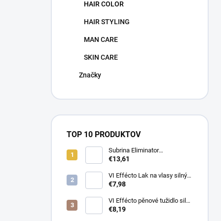
HAIR COLOR
HAIR STYLING
MAN CARE
SKIN CARE
Značky
TOP 10 PRODUKTOV
Subrina Eliminator
odstraňovač barvy 2 x 100 ml
€13,61
VI Effécto Lak na vlasy silný
500 ml
€7,98
VI Effécto pěnové tužidlo silné
250 ml
€8,19