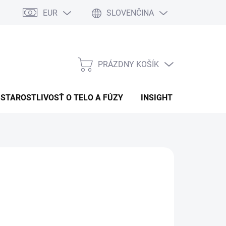
EUR
SLOVENČINA
PRÁZDNY KOŠÍK
NÁKUPNÝ
KOŠÍK
STAROSTLIVOSŤ O TELO A FÚZY
INSIGHT
OBCHOD
:
INSIGHT
1,32
otková
LADEM
(>5 KS)
:
EME DORUČIŤ