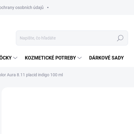
ochrany osobních údajů
Hľadať
MÔCKY
KOZMETICKÉ POTREBY
DÁRKOVÉ SADY
lor Aura 8.11 placid indigo 100 ml
Neohodnotené
Podrobnosti hodnotenia
ZNAČKA
€4
Jedn
SK
cena
MÔŽ