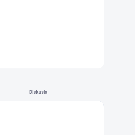
08.2026
−
+
Pridať do košíka
OPÝTAŤ SA
STRÁŽIŤ
Diskusia