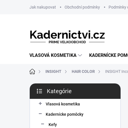
Prejsť
Jak nakupovat
Obchodní podmínky
Podmínky 
na
obsah
VLASOVÁ KOSMETIKA
KADERNÍCKE PO
Domov
INSIGHT
HAIR COLOR
INSIGHT Inco
B
Kategórie
o
Preskočiť
č
kategórie
n
Vlasová kosmetika
ý
Kadernícke pomôcky
p
a
Kefy