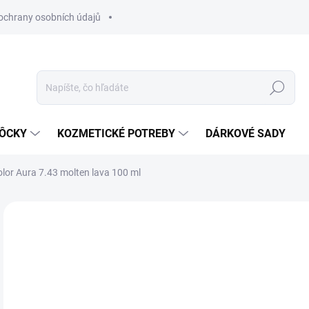
ochrany osobních údajů
Hľadať
MÔCKY
KOZMETICKÉ POTREBY
DÁRKOVÉ SADY
lor Aura 7.43 molten lava 100 ml
Neohodnotené
Podrobnosti hodnotenia
ZNAČKA
€4
Jedn
SK
cena
MÔŽ