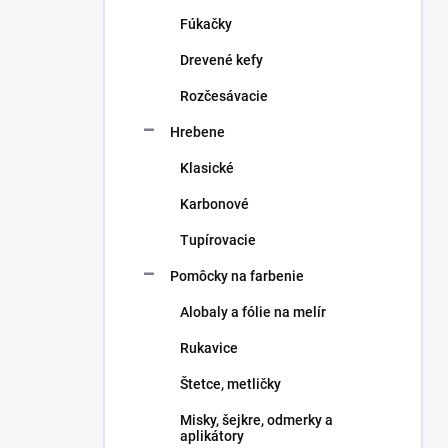
n
Fúkačky
e
l
Drevené kefy
Rozčesávacie
Hrebene
Klasické
Karbonové
Tupírovacie
Pomôcky na farbenie
Alobaly a fólie na melír
Rukavice
Štetce, metličky
Misky, šejkre, odmerky a
aplikátory