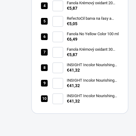
Fanola Krémový oxidant 20
VOL(6%)1000ml
€5,87
RefectoCil barva na řasy a
obočí 3.1 světle hnědá 15 ml
€5,05
Fanola No Yellow Color 100 ml
€6,49
Fanola Krémový oxidant 30
VOL (9%) 1000ml
€5,87
INSIGHT Incolor Nourishing
Color Activator 40 vol. (12%)
€41,32
900 ml
INSIGHT Incolor Nourishing
Color Activator 30 vol. (9%)
€41,32
900 ml
INSIGHT Incolor Nourishing
Color Activator 20 vol. (6%)
€41,32
900 ml