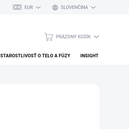
EUR
SLOVENČINA
PRÁZDNY KOŠÍK
NÁKUPNÝ
KOŠÍK
STAROSTLIVOSŤ O TELO A FÚZY
INSIGHT
OBCHOD
:
INSIGHT
1,32
otková
LADEM
(>5 KS)
:
EME DORUČIŤ