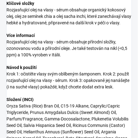
Klíčové složky
Rozjasňující olej na vlasy - sérum obsahuje organický kokosový
olej, olej ze semínek chia a olej sacha inchi, které zanechávají vlasy
hebké a hydratované, připravené na další krok v péči o vlasy.
Více informací
Rozjasňující olej na vlasy - sérum obsahuje přírodní složky,
ozonovanou vodu a přírodní oleje. Je také testován na nikl (<0,5
ppm) a 100% vyroben v Itálii.
Návod k použití
Krok 1: očistěte vlasy svým oblíbeným šamponem. Krok 2: použít
rozjasňující olej na vlasy - sérum. Krok 3: opakovaně jej nanášejte
(i na suché vlasy) pokaždé, když chcete dodat extra lesk.
Složení (INCI)
Oryza Sativa (Rice) Bran Oil, C15-19 Alkane, Caprylic/Capric
Triglyceride, Prunus Amygdalus Dulcis (Sweet Almond) Oil,
Parfum/Fragrance, Gamma-Docosalactone, Plukenetia Volubilis
Seed Oil, Salvia Hispanica Seed Oil, Ricinus Communis (Castor)
Seed Oil, Helianthus Annuus (Sunflower) Seed Oil, Argania