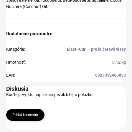
Spinosa Kernel Oil, Tocopherol, Beta-Sitosterol, Squalene, Cocos
Nucifera (Coconut) Oil.
Dodatočné parametre
Kategória
:
Elasti-Curl – pre kučeravé vlasy
Hmotnosť
:
0.12 kg
EAN
:
8029352460838
Diskusia
Buďte prvý, kto napíše príspevok k tejto položke.
Pridať komentár