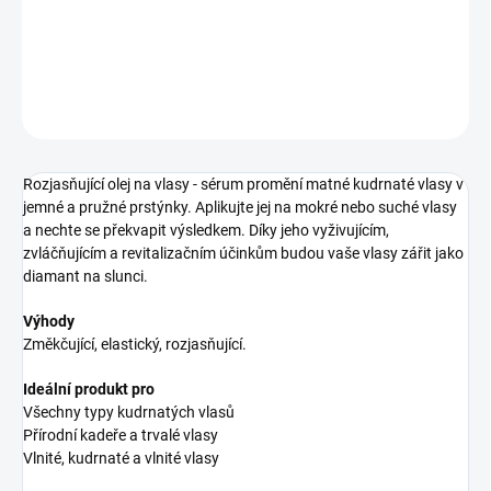
rozjasňující olejové sérum na vlasy
DETAILNÉ INFORMÁCIE
OPÝTAŤ SA
STRÁŽIŤ
Rozjasňující olej na vlasy - sérum promění matné kudrnaté vlasy v
jemné a pružné prstýnky. Aplikujte jej na mokré nebo suché vlasy
a nechte se překvapit výsledkem. Díky jeho vyživujícím,
zvláčňujícím a revitalizačním účinkům budou vaše vlasy zářit jako
diamant na slunci.
Výhody
Změkčující, elastický, rozjasňující.
Ideální produkt pro
Všechny typy kudrnatých vlasů
Přírodní kadeře a trvalé vlasy
Vlnité, kudrnaté a vlnité vlasy