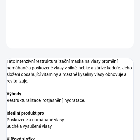
maska pro poškozené vlasy
DETAILNÉ INFORMÁCIE
OPÝTAŤ SA
STRÁŽIŤ
Tato intenzivní restrukturalizační maska na vlasy promění
namáhané a poškozené vlasy v silné, hebké a zářivé kadeře. Jeho
složení obsahující vitaminy a mastné kyseliny vlasy obnovuje a
revitalizuje.
Výhody
Restrukturalizace, rozjasnění, hydratace.
Ideální produkt pro
Poškozené a namáhané vlasy
Suché a vysušené vlasy
Klíčové složky