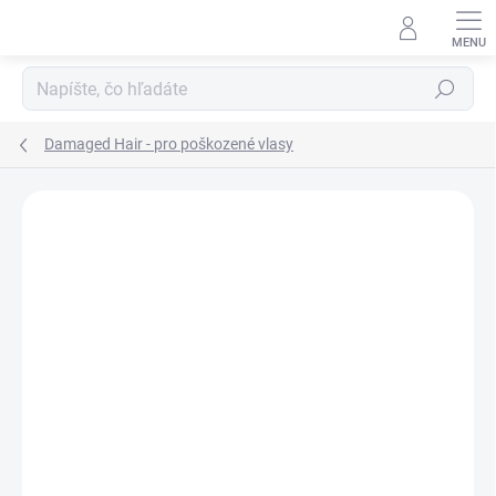
Prejsť
na
obsah
Hľadať
Damaged Hair - pro poškozené vlasy
Neohodnotené
Podrobnosti hodnotenia
ZNAČKA:
INSIGHT