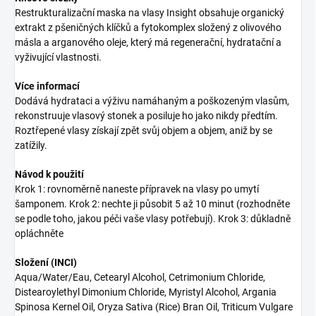
Restrukturalizační maska na vlasy Insight obsahuje organický
extrakt z pšeničných klíčků a fytokomplex složený z olivového
másla a arganového oleje, který má regenerační, hydratační a
vyživující vlastnosti.
Více informací
Dodává hydrataci a výživu namáhaným a poškozeným vlasům,
rekonstruuje vlasový stonek a posiluje ho jako nikdy předtím.
Roztřepené vlasy získají zpět svůj objem a objem, aniž by se
zatížily.
Návod k použití
Krok 1: rovnoměrně naneste přípravek na vlasy po umytí
šamponem. Krok 2: nechte ji působit 5 až 10 minut (rozhodněte
se podle toho, jakou péči vaše vlasy potřebují). Krok 3: důkladně
opláchněte
Složení (INCI)
Aqua/Water/Eau, Cetearyl Alcohol, Cetrimonium Chloride,
Distearoylethyl Dimonium Chloride, Myristyl Alcohol, Argania
Spinosa Kernel Oil, Oryza Sativa (Rice) Bran Oil, Triticum Vulgare