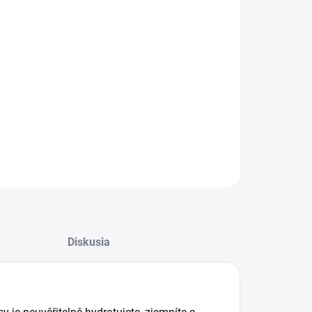
08.2026
−
+
Pridať do košíka
oplachový kondicionér pro rozčesávání vlasů
ILNÉ INFORMÁCIE
OPÝTAŤ SA
STRÁŽIŤ
Diskusia