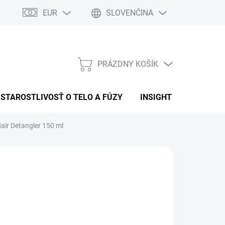
EUR
SLOVENČINA
PRÁZDNY KOŠÍK
NÁKUPNÝ
KOŠÍK
STAROSTLIVOSŤ O TELO A FÚZY
INSIGHT
OBCHOD
air Detangler 150 ml
:
INSIGHT
6,50
otková
LADEM
(4 KS)
:
EME DORUČIŤ