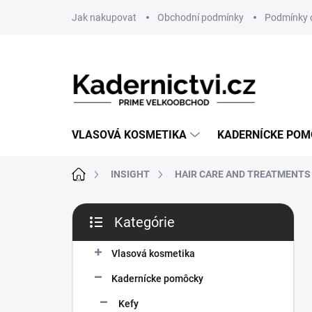
Prejsť
Jak nakupovat
Obchodní podmínky
Podmínky 
na
obsah
VLASOVÁ KOSMETIKA
KADERNÍCKE PO
Domov
INSIGHT
HAIR CARE AND TREATMENTS
B
Kategórie
o
Preskočiť
č
kategórie
n
Vlasová kosmetika
ý
Kadernícke pomôcky
p
a
Kefy