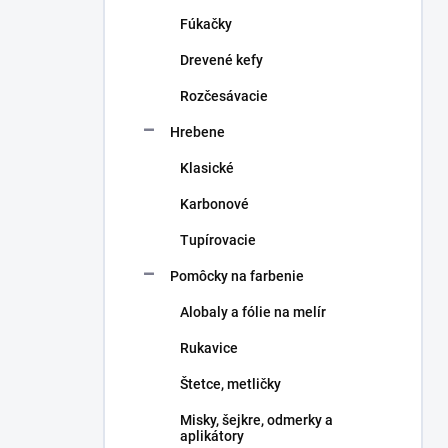
n
Fúkačky
e
l
Drevené kefy
Rozčesávacie
Hrebene
Klasické
Karbonové
Tupírovacie
Pomôcky na farbenie
Alobaly a fólie na melír
Rukavice
Štetce, metličky
Misky, šejkre, odmerky a
aplikátory