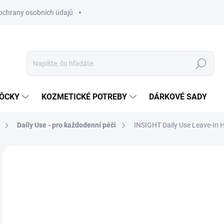
ochrany osobních údajů
Hľadať
MÔCKY
KOZMETICKÉ POTREBY
DÁRKOVÉ SADY
Daily Use - pro každodenní péči
INSIGHT Daily Use Leave-In H
Neohodnotené
Podrobnosti hodnotenia
ZNAČKA
€1
Jedn
SK
cena
MÔŽ