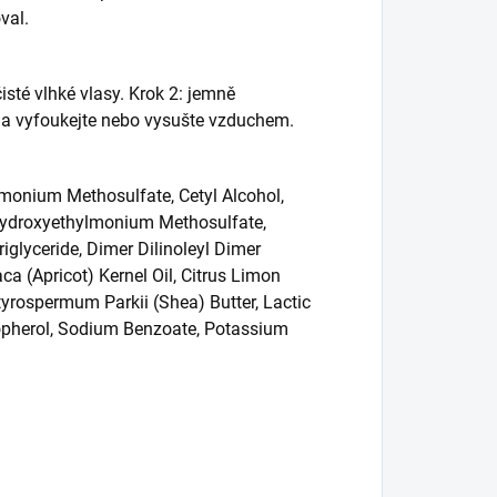
val.
čisté vlhké vlasy. Krok 2: jemně
v a vyfoukejte nebo vysušte vzduchem.
imonium Methosulfate, Cetyl Alcohol,
 Hydroxyethylmonium Methosulfate,
glyceride, Dimer Dilinoleyl Dimer
a (Apricot) Kernel Oil, Citrus Limon
tyrospermum Parkii (Shea) Butter, Lactic
ocopherol, Sodium Benzoate, Potassium