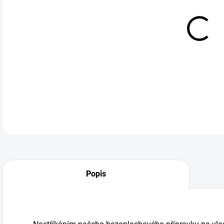
DO:
12.
bez
DETA
Popis