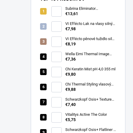
Subrina Eliminator
odstraňovač barvy 2 x 100 ml
€13,61
VI Effécto Lak na vlasy silný
500 ml
€7,98
VI Effécto pěnové tužidlo silné
250 ml
€8,19
Wella Eimi Thermal Image
150 ml
€7,36
Chi Keratin Mist pH 4,0 355 ml
€9,80
Chi Thermal Styling vlasový
sprej pro lesk Shine Infusion
€9,88
150 g
Schwarzkopf Osis+ Texture
Thrill stylingová vláknitá guma
€7,40
na vlasy 100ml
Vitalitys Active The Color
€5,75
Schwarzkopf Osis+ Flatliner –