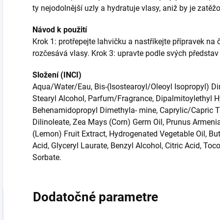
ty nejodolnější uzly a hydratuje vlasy, aniž by je zatěžo
Návod k použití
Krok 1: protřepejte lahvičku a nastříkejte přípravek na 
rozčesává vlasy. Krok 3: upravte podle svých předsta
Složení (INCI)
Aqua/Water/Eau, Bis-(Isostearoyl/Oleoyl Isopropyl) D
Stearyl Alcohol, Parfum/Fragrance, Dipalmitoylethyl
Behenamidopropyl Dimethyla- mine, Caprylic/Capric Tri
Dilinoleate, Zea Mays (Corn) Germ Oil, Prunus Armeniac
(Lemon) Fruit Extract, Hydrogenated Vegetable Oil, Bu
Acid, Glyceryl Laurate, Benzyl Alcohol, Citric Acid, T
Sorbate.
Dodatočné parametre