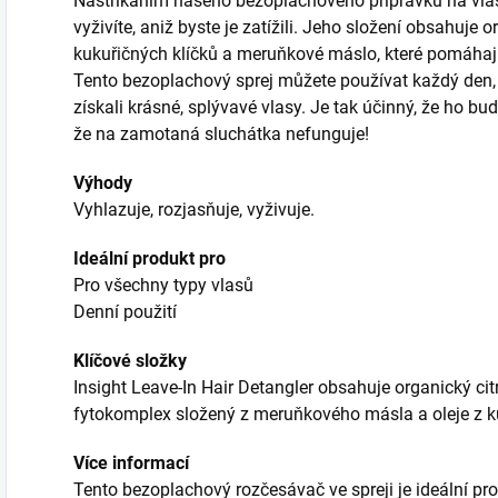
Nastříkáním našeho bezoplachového přípravku na vlasy 
vyživíte, aniž byste je zatížili. Jeho složení obsahuje o
kukuřičných klíčků a meruňkové máslo, které pomáhají
Tento bezoplachový sprej můžete používat každý den, ab
získali krásné, splývavé vlasy. Je tak účinný, že ho bu
že na zamotaná sluchátka nefunguje!
Výhody
Vyhlazuje, rozjasňuje, vyživuje.
Ideální produkt pro
Pro všechny typy vlasů
Denní použití
Klíčové složky
Insight Leave-In Hair Detangler obsahuje organický cit
fytokomplex složený z meruňkového másla a oleje z ku
Více informací
Tento bezoplachový rozčesávač ve spreji je ideální pr