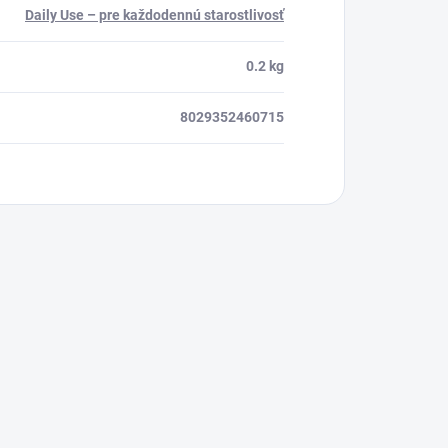
Daily Use – pre každodennú starostlivosť
0.2 kg
8029352460715