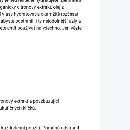
je neuvěřitelně hydratujete, zjemníte a
rganický citronový extrakt, olej z
 vlasy hydratovat a okamžitě rozčesat.
yste odstranili i ty nejodolnější uzly a
dete chtít používat na všechno. Jen vězte,
ronový extrakt a povzbuzující
kuřičných klíčků.
o každodenní použití. Pomáhá odstranit i