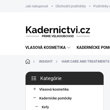
Prejsť
Jak nakupovat
Obchodní podmínky
Podmínky 
na
obsah
VLASOVÁ KOSMETIKA
KADERNÍCKE PO
Domov
INSIGHT
HAIR CARE AND TREATMENTS
B
Kategórie
o
Preskočiť
č
kategórie
n
Vlasová kosmetika
ý
Kadernícke pomôcky
p
a
Kefy