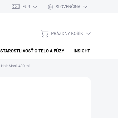
EUR
SLOVENČINA
PRÁZDNY KOŠÍK
NÁKUPNÝ
KOŠÍK
STAROSTLIVOSŤ O TELO A FÚZY
INSIGHT
OBCHOD
g Hair Mask 400 ml
:
INSIGHT
6,43
€20,64
otková
LADEM
(>5 KS)