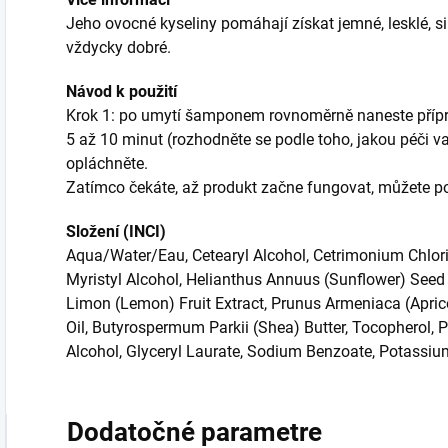
Jeho ovocné kyseliny pomáhají získat jemné, lesklé, si
vždycky dobré.
Návod k použití
Krok 1: po umytí šamponem rovnoměrně naneste příprav
5 až 10 minut (rozhodněte se podle toho, jakou péči va
opláchněte.
Zatímco čekáte, až produkt začne fungovat, můžete po
Složení (INCI)
Aqua/Water/Eau, Cetearyl Alcohol, Cetrimonium Chlori
Myristyl Alcohol, Helianthus Annuus (Sunflower) Seed 
Limon (Lemon) Fruit Extract, Prunus Armeniaca (Apric
Oil, Butyrospermum Parkii (Shea) Butter, Tocopherol, P
Alcohol, Glyceryl Laurate, Sodium Benzoate, Potassiu
Dodatočné parametre