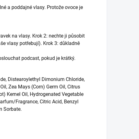
lné a poddajné vlasy. Protože ovoce je
ek na vlasy. Krok 2: nechte ji působit
še vlasy potřebují). Krok 3: důkladně
slouchat podcast, pokud je krátký.
de, Distearoylethyl Dimonium Chloride,
Oil, Zea Mays (Corn) Germ Oil, Citrus
ot) Kernel Oil, Hydrogenated Vegetable
arfum/Fragrance, Citric Acid, Benzyl
m Sorbate.