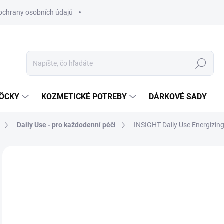
ochrany osobních údajů
Hľadať
MÔCKY
KOZMETICKÉ POTREBY
DÁRKOVÉ SADY
Daily Use - pro každodenní péči
INSIGHT Daily Use Energizin
Neohodnotené
Podrobnosti hodnotenia
ZNAČKA
€2
Jedn
SK