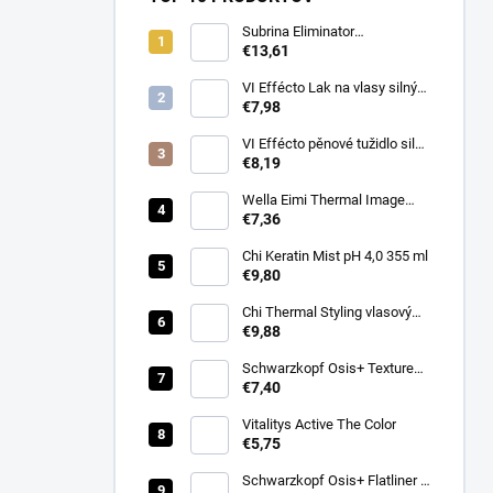
Subrina Eliminator
odstraňovač barvy 2 x 100 ml
€13,61
VI Effécto Lak na vlasy silný
500 ml
€7,98
VI Effécto pěnové tužidlo silné
250 ml
€8,19
Wella Eimi Thermal Image
150 ml
€7,36
Chi Keratin Mist pH 4,0 355 ml
€9,80
Chi Thermal Styling vlasový
sprej pro lesk Shine Infusion
€9,88
150 g
Schwarzkopf Osis+ Texture
Thrill stylingová vláknitá guma
€7,40
na vlasy 100ml
Vitalitys Active The Color
€5,75
Schwarzkopf Osis+ Flatliner –