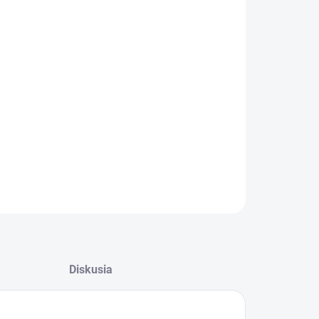
:
EME DORUČIŤ
08.2026
−
+
Pridať do košíka
ka pro každodenní péči
ILNÉ INFORMÁCIE
OPÝTAŤ SA
STRÁŽIŤ
Diskusia