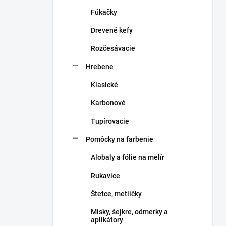
n
Fúkačky
e
l
Drevené kefy
Rozčesávacie
Hrebene
Klasické
Karbonové
Tupírovacie
Pomôcky na farbenie
Alobaly a fólie na melír
Rukavice
Štetce, metličky
Misky, šejkre, odmerky a
aplikátory