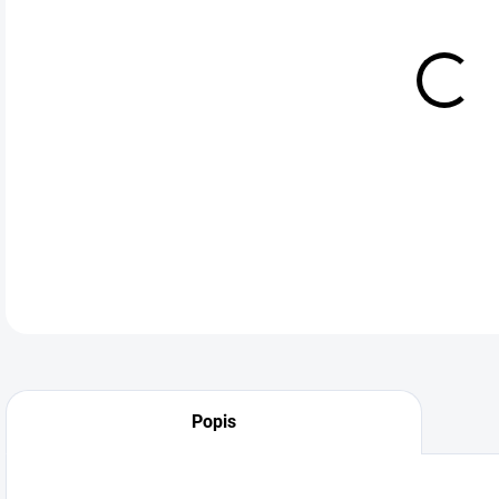
cena
MÔŽ
DO:
12.
mas
DETA
Popis