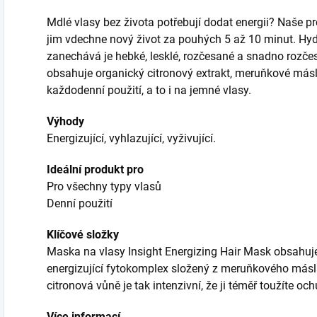
Mdlé vlasy bez života potřebují dodat energii? Naše p
jim vdechne nový život za pouhých 5 až 10 minut. Hydra
zanechává je hebké, lesklé, rozčesané a snadno rozčes
obsahuje organický citronový extrakt, meruňkové máslo 
každodenní použití, a to i na jemné vlasy.
Výhody
Energizující, vyhlazující, vyživující.
Ideální produkt pro
Pro všechny typy vlasů
Denní použití
Klíčové složky
Maska na vlasy Insight Energizing Hair Mask obsahuje
energizující fytokomplex složený z meruňkového másla 
citronová vůně je tak intenzivní, že ji téměř toužíte och
Více informací