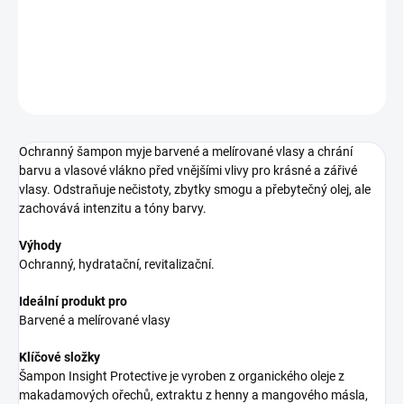
šampon pro barvené vlasy
DETAILNÉ INFORMÁCIE
OPÝTAŤ SA
STRÁŽIŤ
Ochranný šampon myje barvené a melírované vlasy a chrání
barvu a vlasové vlákno před vnějšími vlivy pro krásné a zářivé
vlasy. Odstraňuje nečistoty, zbytky smogu a přebytečný olej, ale
zachovává intenzitu a tóny barvy.
Výhody
Ochranný, hydratační, revitalizační.
Ideální produkt pro
Barvené a melírované vlasy
Klíčové složky
Šampon Insight Protective je vyroben z organického oleje z
makadamových ořechů, extraktu z henny a mangového másla,