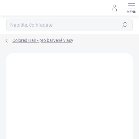
Prejsť
na
obsah
Hľadať
Colored Hair - pro barvené vlasy
Neohodnotené
Podrobnosti hodnotenia
ZNAČKA:
INSIGHT