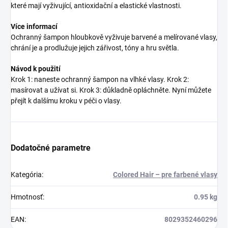
které mají vyživující, antioxidační a elastické vlastnosti.
Více informací
Ochranný šampon hloubkově vyživuje barvené a melírované vlasy,
chrání je a prodlužuje jejich zářivost, tóny a hru světla.
Návod k použití
Krok 1: naneste ochranný šampon na vlhké vlasy. Krok 2:
masírovat a užívat si. Krok 3: důkladně opláchněte. Nyní můžete
přejít k dalšímu kroku v péči o vlasy.
Dodatočné parametre
Kategória
:
Colored Hair – pre farbené vlasy
Hmotnosť
:
0.95 kg
EAN
:
8029352460296