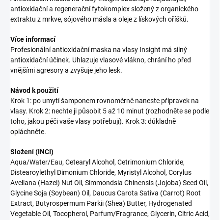
antioxidační a regenerační fytokomplex složený z organického
extraktu z mrkve, sójového másla a oleje z lískových oříšků.
Více informací
Profesionální antioxidační maska na vlasy Insight má silný
antioxidační účinek. Uhlazuje vlasové vlákno, chrání ho před
vnějšími agresory a zvyšuje jeho lesk.
Návod k použití
Krok 1: po umytí šamponem rovnoměrně naneste přípravek na
vlasy. Krok 2: nechte ji působit 5 až 10 minut (rozhodněte se podle
toho, jakou péči vaše vlasy potřebují). Krok 3: důkladně
opláchněte.
Složení (INCI)
Aqua/Water/Eau, Cetearyl Alcohol, Cetrimonium Chloride,
Distearoylethyl Dimonium Chloride, Myristyl Alcohol, Corylus
Avellana (Hazel) Nut Oil, Simmondsia Chinensis (Jojoba) Seed Oil,
Glycine Soja (Soybean) Oil, Daucus Carota Sativa (Carrot) Root
Extract, Butyrospermum Parkii (Shea) Butter, Hydrogenated
Vegetable Oil, Tocopherol, Parfum/Fragrance, Glycerin, Citric Acid,