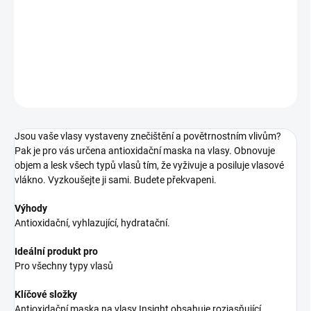
maska pro oživení vlasů
DETAILNÉ INFORMÁCIE
OPÝTAŤ SA
STRÁŽIŤ
Jsou vaše vlasy vystaveny znečištění a povětrnostním vlivům?
Pak je pro vás určena antioxidační maska na vlasy. Obnovuje
objem a lesk všech typů vlasů tím, že vyživuje a posiluje vlasové
vlákno. Vyzkoušejte ji sami. Budete překvapeni.
Výhody
Antioxidační, vyhlazující, hydratační.
Ideální produkt pro
Pro všechny typy vlasů
Klíčové složky
Antioxidační maska na vlasy Insight obsahuje rozjasňující,