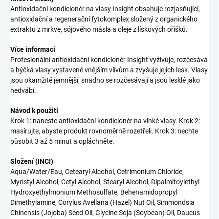
Antioxidační kondicionér na vlasy Insight obsahuje rozjasňující,
antioxidační a regenerační fytokomplex složený z organického
extraktu z mrkve, sójového másla a oleje z lískových oříšků.
Více informací
Profesionální antioxidační kondicionér Insight vyživuje, rozčesává
a hýčká vlasy vystavené vnějším vlivům a zvyšuje jejich lesk. Vlasy
jsou okamžitě jemnější, snadno se rozčesávají a jsou lesklé jako
hedvábí.
Návod k použití
Krok 1: naneste antioxidační kondicionér na vlhké vlasy. Krok 2:
masírujte, abyste produkt rovnoměrně rozetřeli. Krok 3: nechte
působit 3 až 5 minut a opláchněte.
Složení (INCI)
Aqua/Water/Eau, Cetearyl Alcohol, Cetrimonium Chloride,
Myristyl Alcohol, Cetyl Alcohol, Stearyl Alcohol, Dipalmitoylethyl
Hydroxyethylmonium Methosulfate, Behenamidopropyl
Dimethylamine, Corylus Avellana (Hazel) Nut Oil, Simmondsia
Chinensis (Jojoba) Seed Oil, Glycine Soja (Soybean) Oil, Daucus