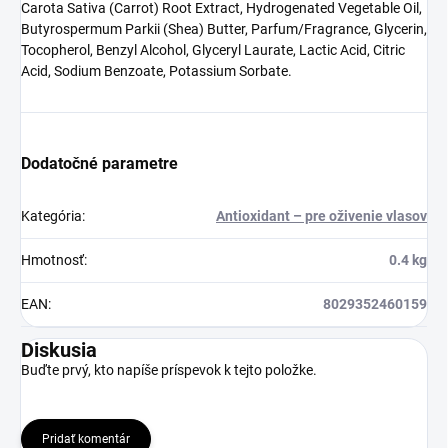
Carota Sativa (Carrot) Root Extract, Hydrogenated Vegetable Oil,
Butyrospermum Parkii (Shea) Butter, Parfum/Fragrance, Glycerin,
Tocopherol, Benzyl Alcohol, Glyceryl Laurate, Lactic Acid, Citric
Acid, Sodium Benzoate, Potassium Sorbate.
Dodatočné parametre
Kategória
:
Antioxidant – pre oživenie vlasov
Hmotnosť
:
0.4 kg
EAN
:
8029352460159
Diskusia
Buďte prvý, kto napíše príspevok k tejto položke.
Pridať komentár