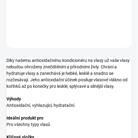
kondicionér pro oživení vlasů
DETAILNÉ INFORMÁCIE
OPÝTAŤ SA
STRÁŽIŤ
Díky našemu antioxidačnímu kondicionéru na vlasy už vaše vlasy
nebudou ohroženy znečištěním a přírodními živly. Chrání a
hydratuje vlasy a zanechává je hebké, lesklé a snadno se
rozčesávají. Jeho antioxidační účinek posiluje vlasové vlákno od
kořínků až po konečky pro lesklé, splývavé a silnější vlasy.
Výhody
Antioxidační, vyhlazující, hydratační.
Ideální produkt pro
Pro všechny typy vlasů
Klíčové složky