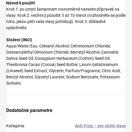
Návod k použití
Krok 1: po umytí šamponem rovnoměrně naneste přípravek na
vlasy. Krok 2: nechte ji působit 5 až 10 minut (rozhodněte se podle
toho, jakou péči vaše vlasy potřebují). Krok 3: důkladně
opláchněte
Složení (INCI)
Aqua/Water/Eau, Cetearyl Alcohol, Cetrimonium Chloride,
Distearoylethyl Dimonium Chloride, Myristyl Alcohol, Cannabis
Sativa Seed Oil, Gossypium Herbaceum (Cotton) Seed Oil,
Theobroma Cacao (Cocoa) Seed Butter, Linum Usitatissimum
(Linseed) Seed Extract, Glycerin, Parfum/Fragrance, Citric Acid,
Benzyl Alcohol, Glyceryl Laurate, Sodium Benzoate, Potassium
Sorbate.
Dodatočné parametre
Kategória
:
Anti-Frizz – pre vlnité vlasy