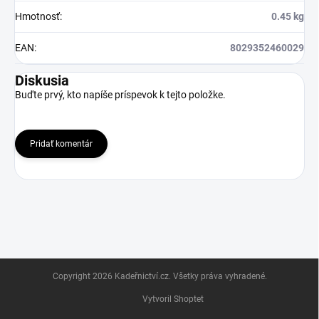
Hmotnosť
:
0.45 kg
EAN
:
8029352460029
Diskusia
Buďte prvý, kto napíše príspevok k tejto položke.
Pridať komentár
Z
Copyright 2026
Kadeřnictví.cz
. Všetky práva vyhradené.
á
p
Vytvoril Shoptet
ä