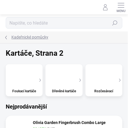
Přejít
na
obsah
Hledat
Kadeřnické pomůcky
Kartáče
, Strana 2
Foukací kartáče
Dřevěné kartáče
Rozčesávací
Nejprodávanější
Olivia Garden Fingerbrush Combo Large